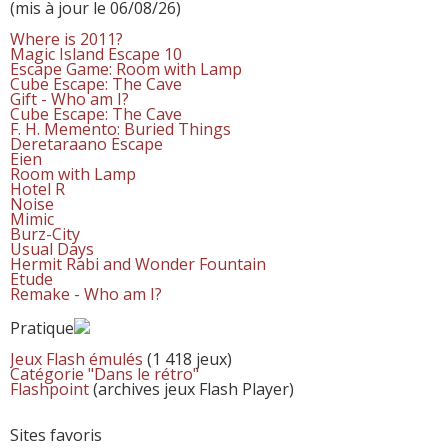
(mis à jour le 06/08/26)
Where is 2011?
Magic Island Escape 10
Escape Game: Room with Lamp
Cube Escape: The Cave
Gift - Who am I?
Cube Escape: The Cave
F. H. Memento: Buried Things
Deretaraano Escape
Eien
Room with Lamp
Hotel R
Noise
Mimic
Burz-City
Usual Days
Hermit Rabi and Wonder Fountain
Etude
Remake - Who am I?
Pratique
Jeux Flash émulés
(1 418 jeux)
Catégorie "Dans le rétro"
Flashpoint
(archives jeux Flash Player)
Sites favoris