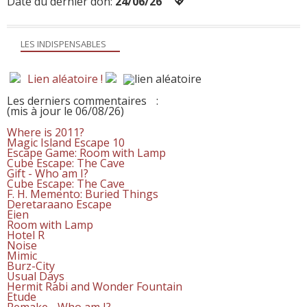
Date du dernier don:
24/06/26
💖
LES INDISPENSABLES
Lien aléatoire !
Les derniers commentaires
:
(mis à jour le 06/08/26)
Where is 2011?
Magic Island Escape 10
Escape Game: Room with Lamp
Cube Escape: The Cave
Gift - Who am I?
Cube Escape: The Cave
F. H. Memento: Buried Things
Deretaraano Escape
Eien
Room with Lamp
Hotel R
Noise
Mimic
Burz-City
Usual Days
Hermit Rabi and Wonder Fountain
Etude
Remake - Who am I?