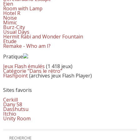
Eien
Room with Lamp
Hotel R
Noise
Mimic
Burz-City
Usual Days
Hermit Rabi and Wonder Fountain
Etude
Remake - Who am I?
Pratique
Jeux Flash émulés
(1 418 jeux)
Catégorie "Dans le rétro"
Flashpoint
(archives jeux Flash Player)
Sites favoris
Cerkill
Dany 58
Dasshutsu
Itchio
Unity Room
RECHERCHE