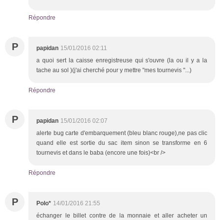
Répondre
P
papidan
15/01/2016 02:11
a quoi sert la caisse enregistreuse qui s'ouvre (la ou il y a la
tache au sol )(j'ai cherché pour y mettre "mes tournevis "...)
Répondre
P
papidan
15/01/2016 02:07
alerte bug carte d'embarquement (bleu blanc rouge),ne pas clic
quand elle est sortie du sac item sinon se transforme en 6
tournevis et dans le baba (encore une fois)<br />
Répondre
P
Polo*
14/01/2016 21:55
échanger le billet contre de la monnaie et aller acheter un