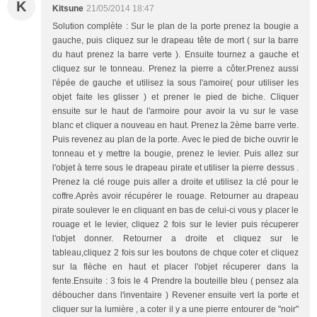
K
Kitsune
21/05/2014 18:47
Solution complète : Sur le plan de la porte prenez la bougie a
gauche, puis cliquez sur le drapeau tête de mort ( sur la barre
du haut prenez la barre verte ). Ensuite tournez a gauche et
cliquez sur le tonneau. Prenez la pierre a côter.Prenez aussi
l'épée de gauche et utilisez la sous l'amoire( pour utiliser les
objet faite les glisser ) et prener le pied de biche. Cliquer
ensuite sur le haut de l'armoire pour avoir la vu sur le vase
blanc et cliquer a nouveau en haut. Prenez la 2ème barre verte.
Puis revenez au plan de la porte. Avec le pied de biche ouvrir le
tonneau et y mettre la bougie, prenez le levier. Puis allez sur
l'objet à terre sous le drapeau pirate et utiliser la pierre dessus .
Prenez la clé rouge puis aller a droite et utilisez la clé pour le
coffre.Après avoir récupérer le rouage. Retourner au drapeau
pirate soulever le en cliquant en bas de celui-ci vous y placer le
rouage et le levier, cliquez 2 fois sur le levier puis récuperer
l'objet donner. Retourner a droite et cliquez sur le
tableau,cliquez 2 fois sur les boutons de chque coter et cliquez
sur la flèche en haut et placer l'objet récuperer dans la
fente.Ensuite : 3 fois le 4 Prendre la bouteille bleu ( pensez ala
déboucher dans l'inventaire ) Revener ensuite vert la porte et
cliquer sur la lumière , a coter il y a une pierre entourer de "noir"