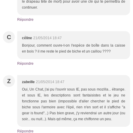
le drapeau tête de mort) pour avoir une clé qui te permettra de
continuer.
Répondre
C
céline
21/05/2014 18:47
Bonjour, comment ouvre-t-on l'espèce de boîte dans la caisse
en bois ? il me reste le pied de biche et un caillou ????
Répondre
Z
zabeille
21/05/2014 18:47
Oui, Un Chat, j'ai pu l'ouvrir sous IE, pas sous mozilla... étrange.
et sous IE, les descriptions sont fantaisistes et le jeu ne
fonctionne pas bien (impossible d'aller chercher le pied de
biche sous l'armoire avec l'épé, rien n'en sort et il s'affiche "a
gear is found"...) Pas bien grave, j'y reviendrai un autre jour (ou
soir... ou nuit...). Mais qd même, ça me chiffonne un peu.
Répondre