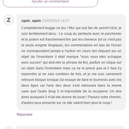
Ajouter un commentaire
Z
zgain_again
21/05/2014 18:47
Completement bugge ce jeu ! Moi qui suit fan de point'n'click, je
suis terriblement decu : Le coup du pentacle avec le parchemin
et la potion est franchement tire par les cheveux (et ce n'est pas
la seule enigme illogique), les commentaires en bas de l'ecran
ne correspondent jamais a l'action en cours (en cliquant sur un
objet de l'inventaire il etait marque "vous vous etes echappe
avec succes" qui doit etre la phrase de fin), parfois on clique sur
un objet dans l'inventaire mais ca ne le prend pas et il faut s'y
reprendre je ne sais combien de fois, et je me suis carrement
retrouve bloque lorsque j'ai essaye de faire le tournevis avec les
deux tiges car l'une des deux s'est retrouvee dans la meme
case que l'autre (bug !) et impossible de la recuperer. Un des
pires auxquels il m'ait ete donne de jouer ! Passez votre chemin,
d'autres jeux presents sur ce site valent bien plus le coup !
Répondre