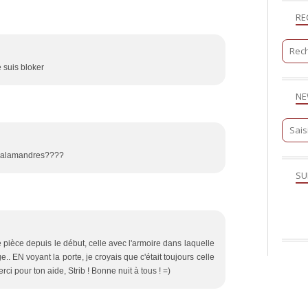
RE
je suis bloker
NE
s salamandres????
SU
ne pièce depuis le début, celle avec l'armoire dans laquelle
e.. EN voyant la porte, je croyais que c'était toujours celle
erci pour ton aide, Strib ! Bonne nuit à tous ! =)