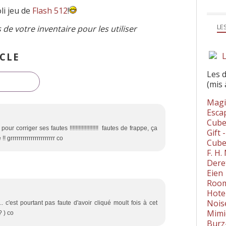
li jeu de
Flash 512
!
LE
s de votre inventaire pour les utiliser
L
CLE
Les 
(mis 
Magi
Esca
Cube
r corriger ses fautes !!!!!!!!!!!!!!!!!!! fautes de frappe, ça
Gift 
grrrrrrrrrrrrrrrrrrrrrr co
Cube
F. H
Dere
Eien
Room
Hote
Nois
.... c'est pourtant pas faute d'avoir cliqué moult fois à cet
Mimi
? ) co
Burz