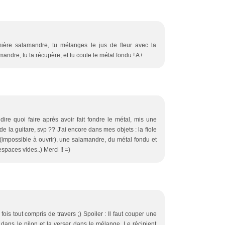
ère salamandre, tu mélanges le jus de fleur avec la
andre, tu la récupère, et tu coule le métal fondu ! A+
dire quoi faire après avoir fait fondre le métal, mis une
 la guitare, svp ?? J'ai encore dans mes objets : la fiole
 (impossible à ouvrir), une salamandre, du métal fondu et
3 espaces vides..) Merci !! =)
ois tout compris de travers ;) Spoiler : Il faut couper une
r dans le pilon et la verser dans le mélange. Le récipient