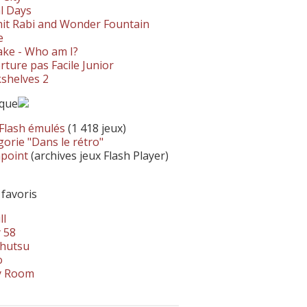
l Days
it Rabi and Wonder Fountain
e
ke - Who am I?
ture pas Facile Junior
shelves 2
ique
 Flash émulés
(1 418 jeux)
orie "Dans le rétro"
hpoint
(archives jeux Flash Player)
 favoris
ll
 58
hutsu
o
y Room