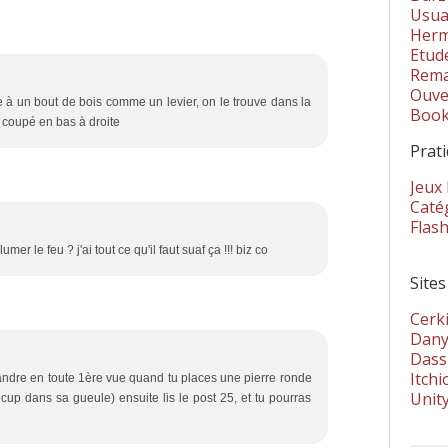
Usua
Herm
Etud
Rema
Ouver
e à un bout de bois comme un levier, on le trouve dans la
Book
s coupé en bas à droite
Prat
Jeux
Catég
Flas
mer le feu ? j'ai tout ce qu'il faut suaf ça !!! biz co
Sites
Cerki
Dany
Dass
Itchi
mandre en toute 1ère vue quand tu places une pierre ronde
Unit
récup dans sa gueule) ensuite lis le post 25, et tu pourras