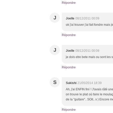
Répondre
J
Joelle
08/12/2011 00:09
ok j'ai trouver j'ai fait fondre mais 
Répondre
J
Joelle
08/12/2011 00:08
je dois etre bete mais ou sont le
Répondre
S
Sukishi
21/05/2014 18:39
Ah, j'ai ENFIN fini ! J'avais râté u
on trouve le plat où faire le moulag
de la "guitare".. SOit.. x ) Encore m
Répondre