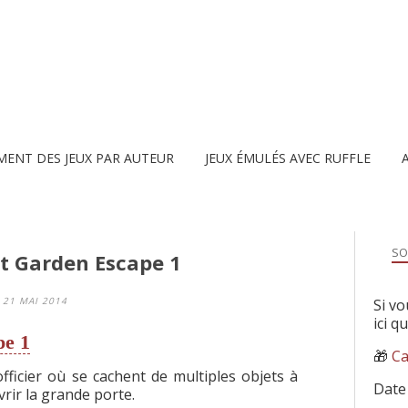
MENT DES JEUX PAR AUTEUR
JEUX ÉMULÉS AVEC RUFFLE
SO
nt Garden Escape 1
21 MAI 2014
Si vo
ici q
pe 1
🎁
Ca
fficier où se cachent de multiples objets à
Date
rir la grande porte.