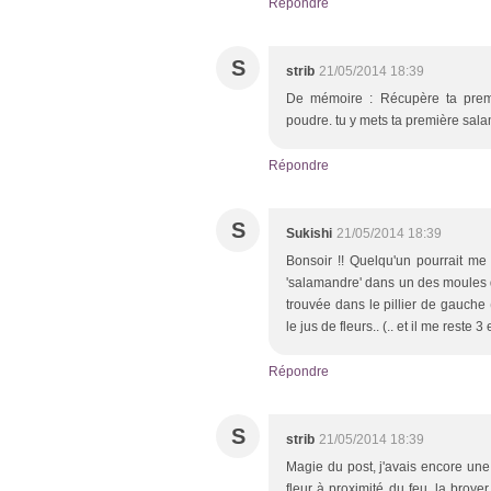
Répondre
S
strib
21/05/2014 18:39
De mémoire : Récupère ta premi
poudre. tu y mets ta première salam
Répondre
S
Sukishi
21/05/2014 18:39
Bonsoir !! Quelqu'un pourrait me 
'salamandre' dans un des moules de
trouvée dans le pillier de gauche
le jus de fleurs.. (.. et il me reste 
Répondre
S
strib
21/05/2014 18:39
Magie du post, j'avais encore une f
fleur à proximité du feu, la broye