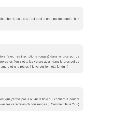
chercher, je sais pas c'est quoi le gros pot de poudre, hihi
fiole (avec les inscriptions rouges) dans le gros pot de
roies les fleurs et tu les verses aussi dans le gros pot de
ndre et tu la retires 4 tu verses le métal fondu ;)
est que j'arrive pas à ouvrir la fiole qui contient la poudre
 avec les caractères chinois rouges..). Comment faire ?? =)