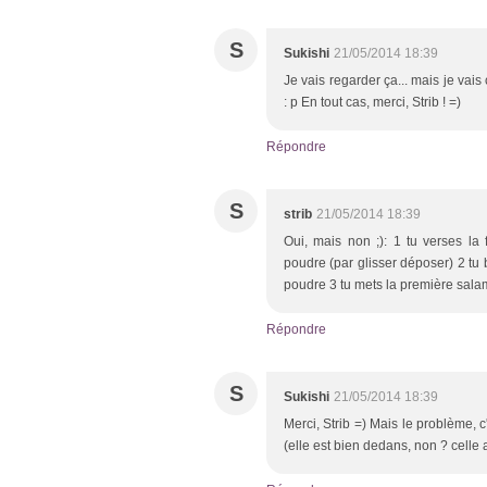
S
Sukishi
21/05/2014 18:39
Je vais regarder ça... mais je vais 
: p En tout cas, merci, Strib ! =)
Répondre
S
strib
21/05/2014 18:39
Oui, mais non ;): 1 tu verses la 
poudre (par glisser déposer) 2 tu b
poudre 3 tu mets la première salama
Répondre
S
Sukishi
21/05/2014 18:39
Merci, Strib =) Mais le problème, c'
(elle est bien dedans, non ? celle