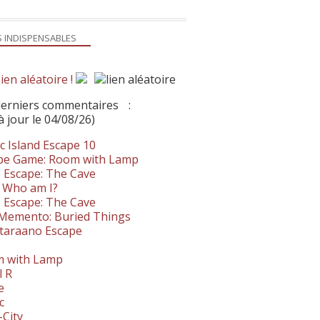
S INDISPENSABLES
ien aléatoire !
derniers commentaires
:
à jour le 04/08/26)
c Island Escape 10
pe Game: Room with Lamp
 Escape: The Cave
- Who am I?
 Escape: The Cave
. Memento: Buried Things
taraano Escape
 with Lamp
l R
e
c
-City