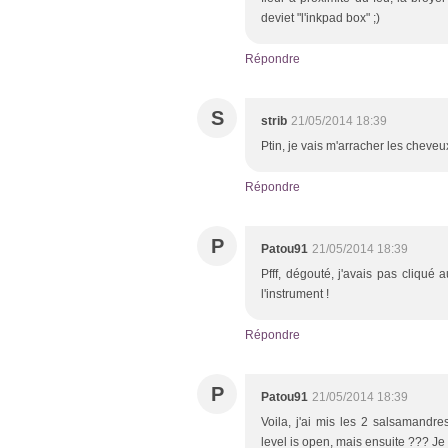
deviet "l'inkpad box" ;)
Répondre
S
strib
21/05/2014 18:39
Ptin, je vais m'arracher les cheveu
Répondre
P
Patou91
21/05/2014 18:39
Pfff, dégouté, j'avais pas cliqué 
l'instrument !
Répondre
P
Patou91
21/05/2014 18:39
Voila, j'ai mis les 2 salsamandre
level is open, mais ensuite ??? Je n