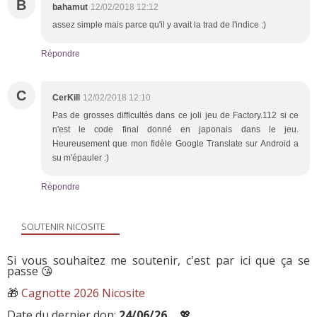
B
bahamut
12/02/2018 12:12
assez simple mais parce qu'il y avait la trad de l'indice :)
Répondre
C
CerKill
12/02/2018 12:10
Pas de grosses difficultés dans ce joli jeu de Factory.112 si ce
n'est le code final donné en japonais dans le jeu.
Heureusement que mon fidèle Google Translate sur Android a
su m'épauler :)
Répondre
SOUTENIR NICOSITE
Si vous souhaitez me soutenir, c'est par ici que ça se
passe 😘
🎁
Cagnotte 2026 Nicosite
Date du dernier don:
24/06/26
💖