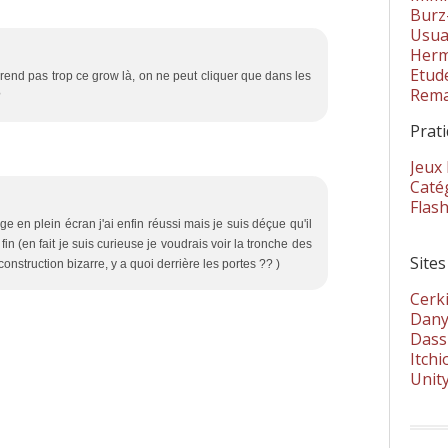
Burz
Usua
Herm
Etud
mprend pas trop ce grow là, on ne peut cliquer que dans les
Rema
?
Prat
Jeux
Catég
Flas
ge en plein écran j'ai enfin réussi mais je suis déçue qu'il
 fin (en fait je suis curieuse je voudrais voir la tronche des
Sites
nstruction bizarre, y a quoi derrière les portes ?? )
Cerki
Dany
Dass
Itchi
Unit