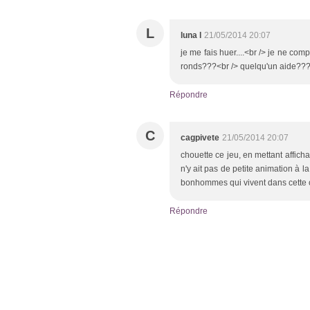
L
luna l
21/05/2014 20:07
je me fais huer....<br /> je ne co
ronds???<br /> quelqu'un aide??
Répondre
C
cagpivete
21/05/2014 20:07
chouette ce jeu, en mettant afficha
n'y ait pas de petite animation à la
bonhommes qui vivent dans cette co
Répondre