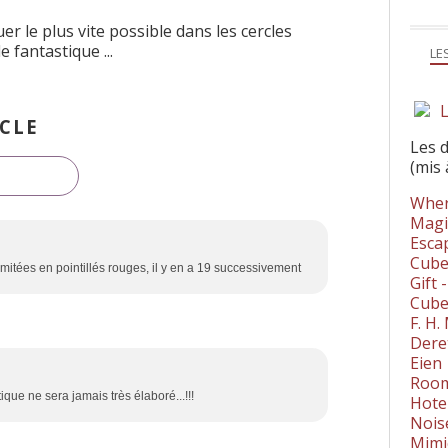
uer le plus vite possible dans les cercles
fantastique ...
LE
L
CLE
Les 
(mis 
Wher
Magi
Esca
Cube
limitées en pointillés rouges, il y en a 19 successivement
Gift 
Cube
F. H
Dere
Eien
Room
que ne sera jamais très élaboré...!!!
Hote
Nois
Mimi