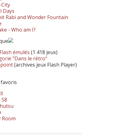
-City
l Days
it Rabi and Wonder Fountain
e
ke - Who am I?
ique
 Flash émulés
(1 418 jeux)
orie "Dans le rétro"
hpoint
(archives jeux Flash Player)
 favoris
ll
 58
hutsu
o
y Room