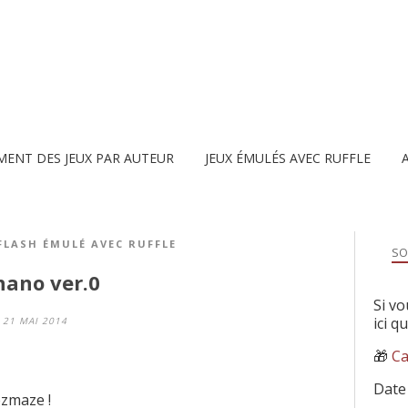
MENT DES JEUX PAR AUTEUR
JEUX ÉMULÉS AVEC RUFFLE
 FLASH ÉMULÉ AVEC RUFFLE
SO
nano ver.0
Si vo
ici q
21 MAI 2014
🎁
Ca
Date
zmaze !