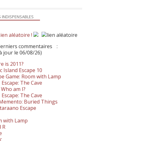
S INDISPENSABLES
ien aléatoire !
derniers commentaires
:
à jour le 06/08/26)
e is 2011?
c Island Escape 10
pe Game: Room with Lamp
 Escape: The Cave
- Who am I?
 Escape: The Cave
. Memento: Buried Things
taraano Escape
 with Lamp
l R
e
c