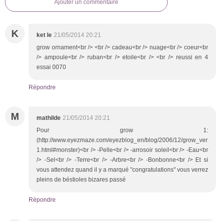
Ajouter un commentaire
K
ket le
21/05/2014 20:21
grow ornament<br /> <br /> cadeau<br /> nuage<br /> coeur<br
/> ampoule<br /> ruban<br /> etoile<br /> <br /> reussi en 4
essai 0070
Répondre
M
mathilde
21/05/2014 20:21
Pour grow 1:
(http://www.eyezmaze.com/eyezblog_en/blog/2006/12/grow_ver
1.html#monster)<br /> -Pelle<br /> -arrosoir soleil<br /> -Eau<br
/> -Sel<br /> -Terre<br /> -Arbre<br /> -Bonbonne<br /> Et si
vous attendez quand il y a marqué "congratulations" vous verrez
pleins de béstioles bizares passé
Répondre