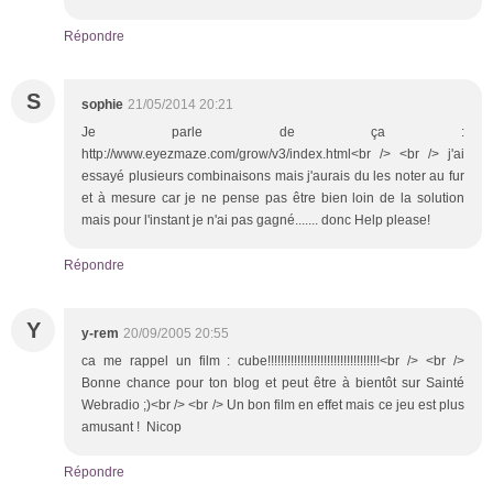
Répondre
S
sophie
21/05/2014 20:21
Je parle de ça :
http://www.eyezmaze.com/grow/v3/index.html<br /> <br /> j'ai
essayé plusieurs combinaisons mais j'aurais du les noter au fur
et à mesure car je ne pense pas être bien loin de la solution
mais pour l'instant je n'ai pas gagné....... donc Help please!
Répondre
Y
y-rem
20/09/2005 20:55
ca me rappel un film : cube!!!!!!!!!!!!!!!!!!!!!!!!!!!!!!!!!!<br /> <br />
Bonne chance pour ton blog et peut être à bientôt sur Sainté
Webradio ;)<br /> <br /> Un bon film en effet mais ce jeu est plus
amusant ! Nicop
Répondre