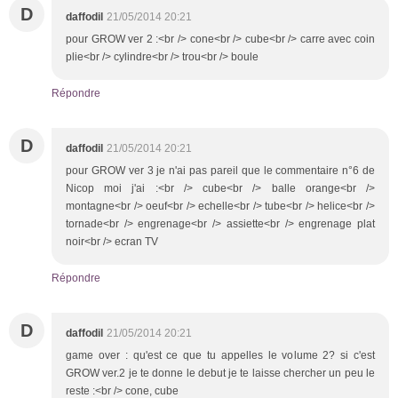
D
daffodil
21/05/2014 20:21
pour GROW ver 2 :<br /> cone<br /> cube<br /> carre avec coin
plie<br /> cylindre<br /> trou<br /> boule
Répondre
D
daffodil
21/05/2014 20:21
pour GROW ver 3 je n'ai pas pareil que le commentaire n°6 de
Nicop moi j'ai :<br /> cube<br /> balle orange<br />
montagne<br /> oeuf<br /> echelle<br /> tube<br /> helice<br />
tornade<br /> engrenage<br /> assiette<br /> engrenage plat
noir<br /> ecran TV
Répondre
D
daffodil
21/05/2014 20:21
game over : qu'est ce que tu appelles le volume 2? si c'est
GROW ver.2 je te donne le debut je te laisse chercher un peu le
reste :<br /> cone, cube