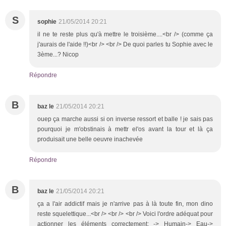
S
sophie
21/05/2014 20:21
il ne te reste plus qu'à mettre le troisième....<br /> (comme ça
j'aurais de l'aide !!)<br /> <br /> De quoi parles tu Sophie avec le
3ème...? Nicop
Répondre
B
baz le
21/05/2014 20:21
ouep ça marche aussi si on inverse ressort et balle ! je sais pas
pourquoi je m'obstinais à mettr el'os avant la tour et là ça
produisait une belle oeuvre inachevée
Répondre
B
baz le
21/05/2014 20:21
ça a l'air addictif mais je n'arrive pas à là toute fin, mon dino
reste squelettique...<br /> <br /> <br /> Voici l'ordre adéquat pour
actionner les éléments correctement: -> Humain-> Eau->