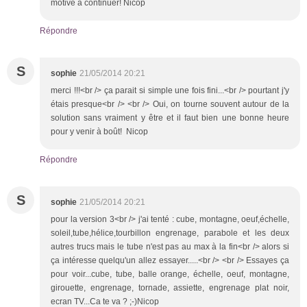
motive à continuer! Nicop
Répondre
S
sophie
21/05/2014 20:21
merci !!!<br /> ça parait si simple une fois fini...<br /> pourtant j'y
étais presque<br /> <br /> Oui, on tourne souvent autour de la
solution sans vraiment y être et il faut bien une bonne heure
pour y venir à boût! Nicop
Répondre
S
sophie
21/05/2014 20:21
pour la version 3<br /> j'ai tenté : cube, montagne, oeuf,échelle,
soleil,tube,hélice,tourbillon engrenage, parabole et les deux
autres trucs mais le tube n'est pas au max à la fin<br /> alors si
ça intéresse quelqu'un allez essayer.....<br /> <br /> Essayes ça
pour voir...cube, tube, balle orange, échelle, oeuf, montagne,
girouette, engrenage, tornade, assiette, engrenage plat noir,
ecran TV...Ca te va ? ;-)Nicop