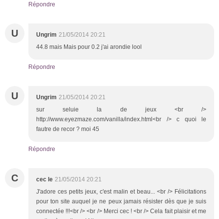
Répondre
U
Ungrim
21/05/2014 20:21
44.8 mais Mais pour 0.2 j'ai arondie lool
Répondre
U
Ungrim
21/05/2014 20:21
sur seluie la de jeux <br />
http://www.eyezmaze.com/vanilla/index.html<br /> c quoi le
fautre de recor ? moi 45
Répondre
C
cec le
21/05/2014 20:21
J'adore ces petits jeux, c'est malin et beau... <br /> Félicitations
pour ton site auquel je ne peux jamais résister dès que je suis
connectée !!!<br /> <br /> Merci cec ! <br /> Cela fait plaisir et me