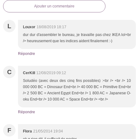
Ajouter un commentaire
L
Louxor
18/08/2019 18:17
dur dur d'assembler le bureau, je travaille pas chez IKEA lol<br
/> heureusement que les indices aident finalement :-)
Répondre
C
CerKill
12/08/2019 09:12
Soludéo (avec deux des cinq fins possibles) :<br /> <br /> 10
000 000 BC = Dinosaur End<br /> 40 000 BC = Primitive End<br
/> 2 500 BC = Ancient Egypt End<br /> 1 800 AC = Japanese O-
oku End<br /> 10 000 AC = Space End<br /> <br />
Répondre
F
Flora
21/05/2014 19:04
ok g rien dit, il suffisait de poster....