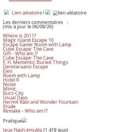
Lien aléatoire !
Les derniers commentaires
:
(mis à jour le 06/08/26)
Where is 2011?
Magic Island Escape 10
Escape Game: Room with Lamp
Cube Escape: The Cave
Gift - Who am I?
Cube Escape: The Cave
F. H. Memento: Buried Things
Deretaraano Escape
Eien
Room with Lamp
Hotel R
Noise
Mimic
Burz-City
Usual Days
Hermit Rabi and Wonder Fountain
Etude
Remake - Who am I?
Pratique
Jeux Flash émulés
(1 418 jeux)