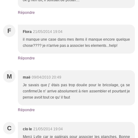
Répondre
F
Flora
21/05/2014 19:04
il manque une case dans mes items il manque encore quelque
chose???? je n'arrive pas a associer les elements...help!
Répondre
M
maë
09/04/2010 20:49
Je savais que j' étais pas trop douée pour le bricolage, ça se
confirme!Je n' arrive absolument à rien assembler et pourtant je
pense avoit tout ce qu' il faut
Répondre
C
clo le
21/05/2014 19:04
Merci Lylle car je galérais pour associer les planches. Bonne