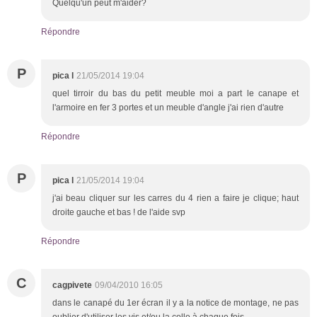
Quelqu'un peut m'aider?
Répondre
P
pica l
21/05/2014 19:04
quel tirroir du bas du petit meuble moi a part le canape et
l'armoire en fer 3 portes et un meuble d'angle j'ai rien d'autre
Répondre
P
pica l
21/05/2014 19:04
j'ai beau cliquer sur les carres du 4 rien a faire je clique; haut
droite gauche et bas ! de l'aide svp
Répondre
C
cagpivete
09/04/2010 16:05
dans le canapé du 1er écran il y a la notice de montage, ne pas
oublier d'utiliser les vis et/ou la colle à chaque fois