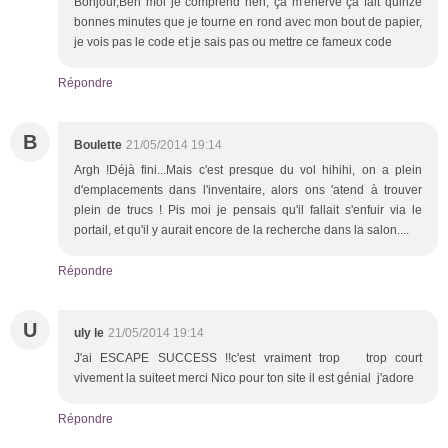
Bonjour,Ben moi je comprend rien, ça m'enerve ça fait quinze
bonnes minutes que je tourne en rond avec mon bout de papier,
je vois pas le code et je sais pas ou mettre ce fameux code
Répondre
B
Boulette
21/05/2014 19:14
Argh !Déjà fini...Mais c'est presque du vol hihihi, on a plein
d'emplacements dans l'inventaire, alors ons 'atend à trouver
plein de trucs ! Pis moi je pensais qu'il fallait s'enfuir via le
portail, et qu'il y aurait encore de la recherche dans la salon....
Répondre
U
uly le
21/05/2014 19:14
J'ai ESCAPE SUCCESS !!c'est vraiment trop trop court
vivement la suiteet merci Nico pour ton site il est génial j'adore
Répondre