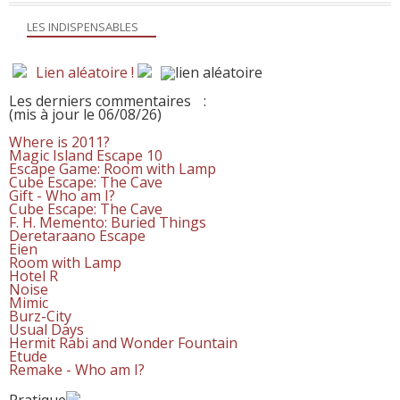
LES INDISPENSABLES
Lien aléatoire !
Les derniers commentaires
:
(mis à jour le 06/08/26)
Where is 2011?
Magic Island Escape 10
Escape Game: Room with Lamp
Cube Escape: The Cave
Gift - Who am I?
Cube Escape: The Cave
F. H. Memento: Buried Things
Deretaraano Escape
Eien
Room with Lamp
Hotel R
Noise
Mimic
Burz-City
Usual Days
Hermit Rabi and Wonder Fountain
Etude
Remake - Who am I?
Pratique