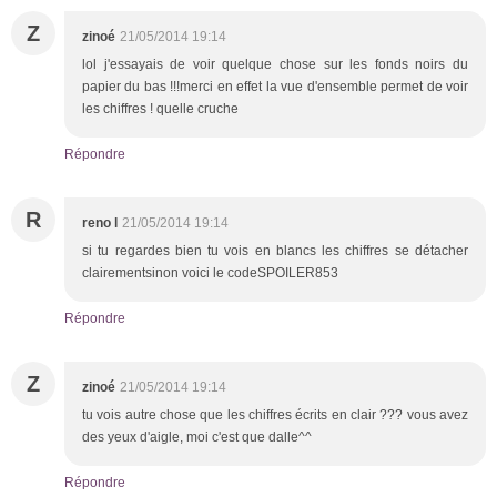
Z
zinoé
21/05/2014 19:14
lol j'essayais de voir quelque chose sur les fonds noirs du
papier du bas !!!merci en effet la vue d'ensemble permet de voir
les chiffres ! quelle cruche
Répondre
R
reno l
21/05/2014 19:14
si tu regardes bien tu vois en blancs les chiffres se détacher
clairementsinon voici le codeSPOILER853
Répondre
Z
zinoé
21/05/2014 19:14
tu vois autre chose que les chiffres écrits en clair ??? vous avez
des yeux d'aigle, moi c'est que dalle^^
Répondre