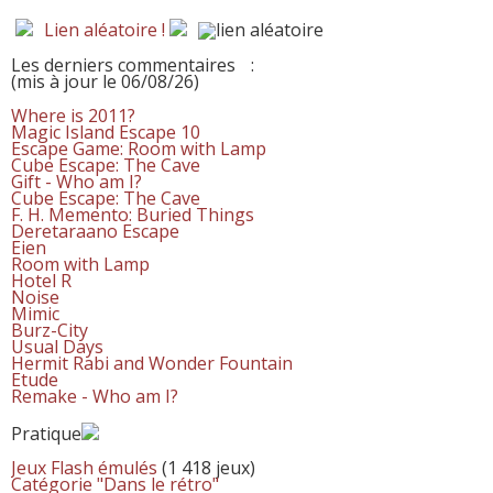
Lien aléatoire !
Les derniers commentaires
:
(mis à jour le 06/08/26)
Where is 2011?
Magic Island Escape 10
Escape Game: Room with Lamp
Cube Escape: The Cave
Gift - Who am I?
Cube Escape: The Cave
F. H. Memento: Buried Things
Deretaraano Escape
Eien
Room with Lamp
Hotel R
Noise
Mimic
Burz-City
Usual Days
Hermit Rabi and Wonder Fountain
Etude
Remake - Who am I?
Pratique
Jeux Flash émulés
(1 418 jeux)
Catégorie "Dans le rétro"