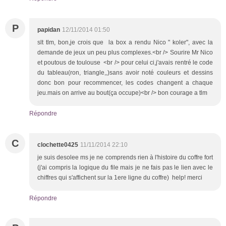
P
papidan
12/11/2014 01:50
slt tlm, bon,je crois que la box a rendu Nico " koler", avec la
demande de jeux un peu plus complexes.<br /> Sourire Mr Nico
et poutous de toulouse <br /> pour celui ci,j'avais rentré le code
du tableau(ron, triangle,,)sans avoir noté couleurs et dessins
donc bon pour recommencer, les codes changent a chaque
jeu.mais on arrive au bout(ça occupe)<br /> bon courage a tlm
Répondre
C
clochette0425
11/11/2014 22:10
je suis desolee ms je ne comprends rien à l'histoire du coffre fort
(j'ai compris la logique du file mais je ne fais pas le lien avec le
chiffres qui s'affichent sur la 1ere ligne du coffre) help! merci
Répondre