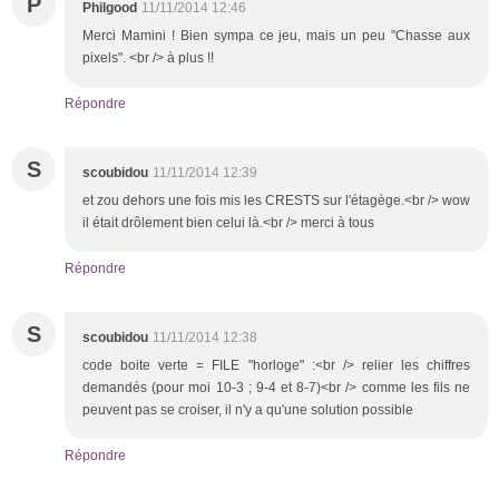
P
Philgood
11/11/2014 12:46
Merci Mamini ! Bien sympa ce jeu, mais un peu "Chasse aux
pixels". <br /> à plus !!
Répondre
S
scoubidou
11/11/2014 12:39
et zou dehors une fois mis les CRESTS sur l'étagège.<br /> wow
il était drôlement bien celui là.<br /> merci à tous
Répondre
S
scoubidou
11/11/2014 12:38
code boite verte = FILE "horloge" :<br /> relier les chiffres
demandés (pour moi 10-3 ; 9-4 et 8-7)<br /> comme les fils ne
peuvent pas se croiser, il n'y a qu'une solution possible
Répondre