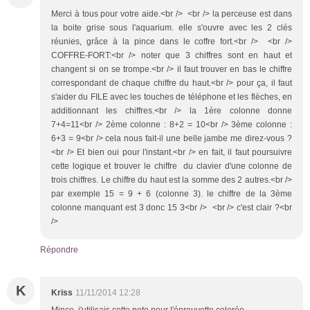
Merci à tous pour votre aide.<br /> <br /> la perceuse est dans
la boite grise sous l'aquarium. elle s'ouvre avec les 2 clés
réunies, grâce à la pince dans le coffre fort.<br /> <br />
COFFRE-FORT:<br /> noter que 3 chiffres sont en haut et
changent si on se trompe.<br /> il faut trouver en bas le chiffre
correspondant de chaque chiffre du haut.<br /> pour ça, il faut
s'aider du FILE avec les touches de téléphone et les flèches, en
additionnant les chiffres.<br /> la 1ère colonne donne
7+4=11<br /> 2ème colonne : 8+2 = 10<br /> 3ème colonne :
6+3 = 9<br /> cela nous fait-il une belle jambe me direz-vous ?
<br /> Et bien oui pour l'instant.<br /> en fait, il faut poursuivre
cette logique et trouver le chiffre du clavier d'une colonne de
trois chiffres. Le chiffre du haut est la somme des 2 autres.<br />
par exemple 15 = 9 + 6 (colonne 3). le chiffre de la 3ème
colonne manquant est 3 donc 15 3<br /> <br /> c'est clair ?<br
/>
Répondre
K
Kriss
11/11/2014 12:28
Mince, j'utilisais cette note pour l'éprouvette colorée...