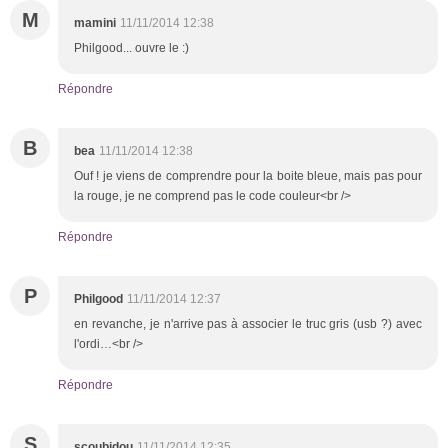
M
mamini
11/11/2014 12:38
Philgood... ouvre le :)
Répondre
B
bea
11/11/2014 12:38
Ouf ! je viens de comprendre pour la boite bleue, mais pas pour
la rouge, je ne comprend pas le code couleur<br />
Répondre
P
Philgood
11/11/2014 12:37
en revanche, je n'arrive pas à associer le truc gris (usb ?) avec
l'ordi…<br />
Répondre
S
scoubidou
11/11/2014 12:35