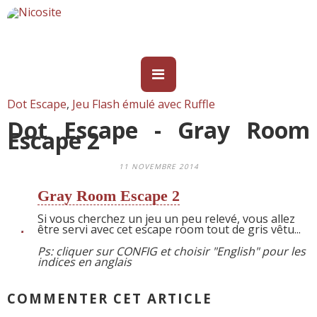
Dot Escape
,
Jeu Flash émulé avec Ruffle
Dot Escape - Gray Room
Escape 2
11 NOVEMBRE 2014
Gray Room Escape 2
Si vous cherchez un jeu un peu relevé, vous allez
être servi avec cet escape room tout de gris vêtu...
Ps: cliquer sur CONFIG et choisir "English" pour les
indices en anglais
COMMENTER CET ARTICLE