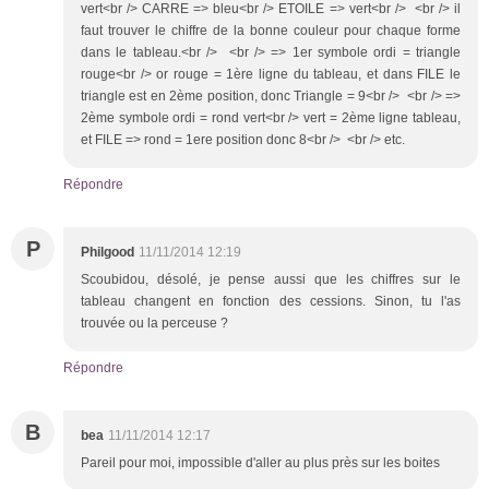
vert<br /> CARRE => bleu<br /> ETOILE => vert<br /> <br /> il
faut trouver le chiffre de la bonne couleur pour chaque forme
dans le tableau.<br /> <br /> => 1er symbole ordi = triangle
rouge<br /> or rouge = 1ère ligne du tableau, et dans FILE le
triangle est en 2ème position, donc Triangle = 9<br /> <br /> =>
2ème symbole ordi = rond vert<br /> vert = 2ème ligne tableau,
et FILE => rond = 1ere position donc 8<br /> <br /> etc.
Répondre
P
Philgood
11/11/2014 12:19
Scoubidou, désolé, je pense aussi que les chiffres sur le
tableau changent en fonction des cessions. Sinon, tu l'as
trouvée ou la perceuse ?
Répondre
B
bea
11/11/2014 12:17
Pareil pour moi, impossible d'aller au plus près sur les boites