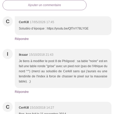
Ajouter un commentaire
C
CerKill
17/05/2026 17:45
Soludéo d’époque : https://youtu.be/Qf7nY78LYGE
Répondre
I
iksaar
15/10/2018 21:43
Je tiens à modifier le post 8 de Philgood : sa table "noire" est en
fait une table ronde "grise" avec un pied noir (pas de l'Afrique du
nord ^^) (merci au soludéo de Cerkill sans qui j'aurais eu une
tendinite de l'index à force de chasser le pixel sur la mauvaise
table). ;)
Répondre
C
CerKill
15/10/2018 14:27
Bon, ben fait le 11 novembre 2014...