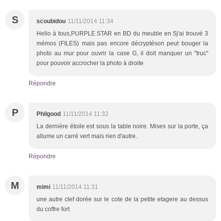
S
scoubidou
11/11/2014 11:34
Hello à tous,PURPLE STAR en BD du meuble en Sj'ai trouvé 3
mémos (FILES) mais pas encore décryptéson peut bouger la
photo au mur pour ouvrir la case G, il doit manquer un "truc"
pour pouvoir accrocher la photo à droite
Répondre
P
Philgood
11/11/2014 11:32
La dernière étoile est sous la table noire. Mises sur la porte, ça
allume un carré vert mais rien d'autre.
Répondre
M
mimi
11/11/2014 11:31
une autre clef dorée sur le cote de la petite etagere au dessus
du coffre fort