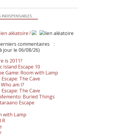
S INDISPENSABLES
ien aléatoire !
derniers commentaires
:
à jour le 06/08/26)
e is 2011?
c Island Escape 10
pe Game: Room with Lamp
 Escape: The Cave
- Who am I?
 Escape: The Cave
. Memento: Buried Things
taraano Escape
 with Lamp
l R
e
c