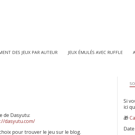
MENT DES JEUX PAR AUTEUR
JEUX ÉMULÉS AVEC RUFFLE
SO
Si vo
ici q
te de Dasyutu:
🎁
Ca
://dasyutu.com/
Date
choix pour trouver le jeu sur le blog.