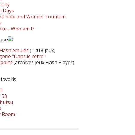
-City
l Days
it Rabi and Wonder Fountain
e
ke - Who am I?
ique
 Flash émulés
(1 418 jeux)
orie "Dans le rétro"
hpoint
(archives jeux Flash Player)
 favoris
ll
 58
hutsu
o
y Room