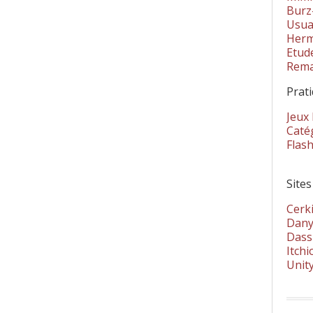
Burz
Usua
Herm
Etud
Rema
Prat
Jeux
Catég
Flas
Sites
Cerki
Dany
Dass
Itchi
Unit