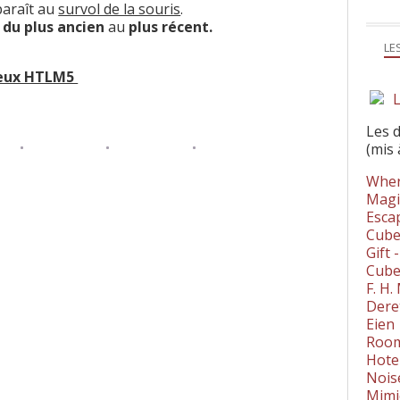
pparaît au
survol de la souris
.
s
du plus ancien
au
plus récent.
LE
eux HTLM5
L
Les 
(mis 
Wher
Magi
Esca
Cube
Gift 
Cube
F. H
Dere
Eien
Room
Hote
Nois
Mimi