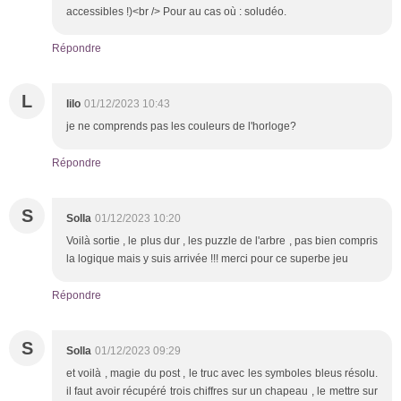
accessibles !)<br /> Pour au cas où : soludéo.
Répondre
L
lilo
01/12/2023 10:43
je ne comprends pas les couleurs de l'horloge?
Répondre
S
Solla
01/12/2023 10:20
Voilà sortie , le plus dur , les puzzle de l'arbre , pas bien compris
la logique mais y suis arrivée !!! merci pour ce superbe jeu
Répondre
S
Solla
01/12/2023 09:29
et voilà , magie du post , le truc avec les symboles bleus résolu.
il faut avoir récupéré trois chiffres sur un chapeau , le mettre sur