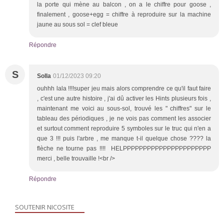
la porte qui mène au balcon , on a le chiffre pour goose ,
finalement , goose+egg = chiffre à reproduire sur la machine
jaune au sous sol = clef bleue
Répondre
S
Solla
01/12/2023 09:20
ouhhh lala !!!!super jeu mais alors comprendre ce qu'il faut faire
, c'est une autre histoire , j'ai dû activer les Hints plusieurs fois ,
maintenant me voici au sous-sol, trouvé les " chiffres" sur le
tableau des périodiques , je ne vois pas comment les associer
et surtout comment reproduire 5 symboles sur le truc qui n'en a
que 3 !!! puis l'arbre , me manque t-il quelque chose ???? la
flèche ne tourne pas !!!! HELPPPPPPPPPPPPPPPPPPPPPP
merci , belle trouvaille !<br />
Répondre
SOUTENIR NICOSITE