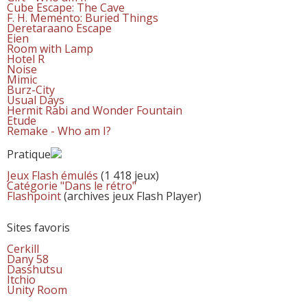
Cube Escape: The Cave
F. H. Memento: Buried Things
Deretaraano Escape
Eien
Room with Lamp
Hotel R
Noise
Mimic
Burz-City
Usual Days
Hermit Rabi and Wonder Fountain
Etude
Remake - Who am I?
Pratique
Jeux Flash émulés
(1 418 jeux)
Catégorie "Dans le rétro"
Flashpoint
(archives jeux Flash Player)
Sites favoris
Cerkill
Dany 58
Dasshutsu
Itchio
Unity Room