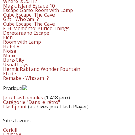
Where is 2011?
Magic Island Escape 10
Escape Game: Room with Lamp
Cube Escape: The Cave
Gift - Who am I?
Cube Escape: The Cave
F. H. Memento: Buried Things
Deretaraano Escape
Eien
Room with Lamp
Hotel R
Noise
Mimic
Burz-City
Usual Days
Hermit Rabi and Wonder Fountain
Etude
Remake - Who am I?
Pratique
Jeux Flash émulés
(1 418 jeux)
Catégorie "Dans le rétro"
Flashpoint
(archives jeux Flash Player)
Sites favoris
Cerkill
Dany 58