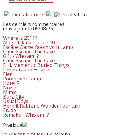
Lien aléatoire !
Les derniers commentaires
:
(mis à jour le 06/08/26)
Where is 2011?
Magic Island Escape 10
Escape Game: Room with Lamp
Cube Escape: The Cave
Gift - Who am I?
Cube Escape: The Cave
F. H. Memento: Buried Things
Deretaraano Escape
Eien
Room with Lamp
Hotel R
Noise
Mimic
Burz-City
Usual Days
Hermit Rabi and Wonder Fountain
Etude
Remake - Who am I?
Pratique
Jeux Flash émulés
(1 418 jeux)