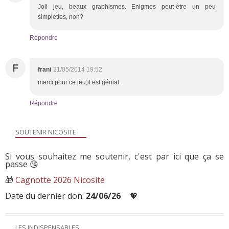
Joli jeu, beaux graphismes. Enigmes peut-être un peu
simplettes, non?
Répondre
F
frani
21/05/2014 19:52
merci pour ce jeu,il est génial.
Répondre
SOUTENIR NICOSITE
Si vous souhaitez me soutenir, c'est par ici que ça se
passe 😘
🎁
Cagnotte 2026 Nicosite
Date du dernier don:
24/06/26
💖
LES INDISPENSABLES