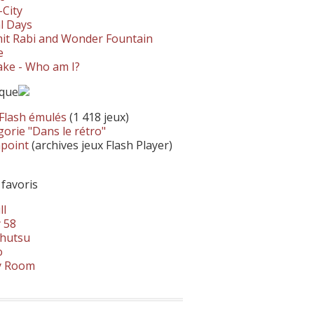
-City
l Days
it Rabi and Wonder Fountain
e
ke - Who am I?
ique
 Flash émulés
(1 418 jeux)
orie "Dans le rétro"
hpoint
(archives jeux Flash Player)
 favoris
ll
 58
hutsu
o
y Room