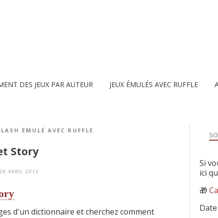
MENT DES JEUX PAR AUTEUR
JEUX ÉMULÉS AVEC RUFFLE
FLASH ÉMULÉ AVEC RUFFLE
SO
et Story
Si vo
ici q
26 AVRIL 2015
🎁
Ca
ory
Date
ges d'un dictionnaire et cherchez comment