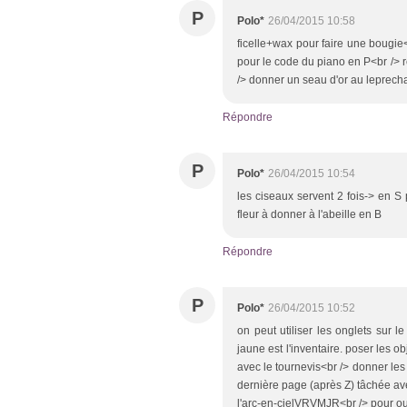
P
Polo*
26/04/2015 10:58
ficelle+wax pour faire une bougie<b
pour le code du piano en P<br /> r
/> donner un seau d'or au leprech
Répondre
P
Polo*
26/04/2015 10:54
les ciseaux servent 2 fois-> en S
fleur à donner à l'abeille en B
Répondre
P
Polo*
26/04/2015 10:52
on peut utiliser les onglets sur 
jaune est l'inventaire. poser les ob
avec le tournevis<br /> donner les c
dernière page (après Z) tâchée ave
l'arc-en-cielVRVMJR<br /> pour ouv