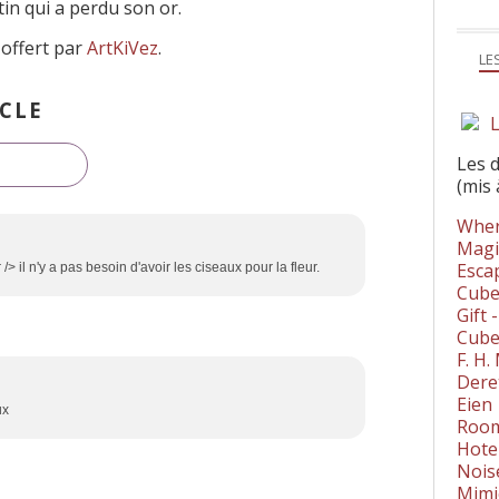
tin qui a perdu son or.
 offert par
ArtKiVez
.
LE
CLE
L
Les 
(mis 
Wher
Magi
Esca
> il n'y a pas besoin d'avoir les ciseaux pour la fleur.
Cube
Gift 
Cube
F. H
Dere
Eien
ux
Room
Hote
Nois
Mimi