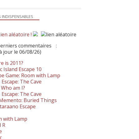
S INDISPENSABLES
ien aléatoire !
derniers commentaires
:
à jour le 06/08/26)
e is 2011?
c Island Escape 10
pe Game: Room with Lamp
 Escape: The Cave
- Who am I?
 Escape: The Cave
. Memento: Buried Things
taraano Escape
 with Lamp
l R
e
c