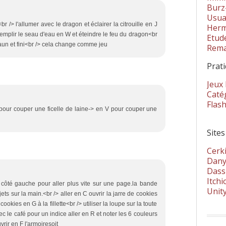
Burz
Usua
r /> l'allumer avec le dragon et éclairer la citrouille en J
Herm
emplir le seau d'eau en W et éteindre le feu du dragon<br
Etud
aun et fini<br /> cela change comme jeu
Rema
Prat
Jeux
Catég
Flas
 pour couper une ficelle de laine-> en V pour couper une
Sites
Cerki
Dany
Dass
Itchi
le côté gauche pour aller plus vite sur une page.la bande
Unit
jets sur la main.<br /> aller en C ouvrir la jarre de cookies
ookies en G à la fillette<br /> utiliser la loupe sur la toute
c le café pour un indice aller en R et noter les 6 couleurs
rir en F l'armoiresoit