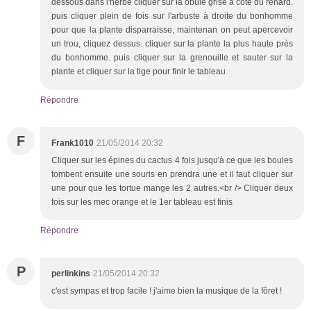
dessous dans l'herbe cliquer sur la obule grise à côté du renard.
puis cliquer plein de fois sur l'arbuste à droite du bonhomme
pour que la plante disparraisse, maintenan on peut apercevoir
un trou, cliquez dessus. cliquer sur la plante la plus haute près
du bonhomme. puis cliquer sur la grenouille et sauter sur la
plante et cliquer sur la tige pour finir le tableau
Répondre
F
Frank1010
21/05/2014 20:32
Cliquer sur les épines du cactus 4 fois jusqu'à ce que les boules
tombent ensuite une souris en prendra une et il faut cliquer sur
une pour que les tortue mange les 2 autres.<br /> Cliquer deux
fois sur les mec orange et le 1er tableau est finis
Répondre
P
perlinkins
21/05/2014 20:32
c'est sympas et trop facile ! j'aime bien la musique de la fôret !