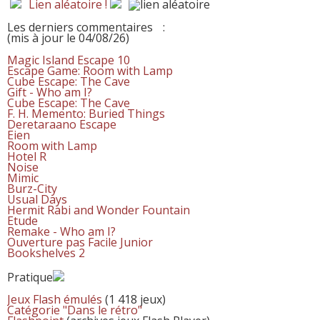
Lien aléatoire !
Les derniers commentaires
:
(mis à jour le 04/08/26)
Magic Island Escape 10
Escape Game: Room with Lamp
Cube Escape: The Cave
Gift - Who am I?
Cube Escape: The Cave
F. H. Memento: Buried Things
Deretaraano Escape
Eien
Room with Lamp
Hotel R
Noise
Mimic
Burz-City
Usual Days
Hermit Rabi and Wonder Fountain
Etude
Remake - Who am I?
Ouverture pas Facile Junior
Bookshelves 2
Pratique
Jeux Flash émulés
(1 418 jeux)
Catégorie "Dans le rétro"