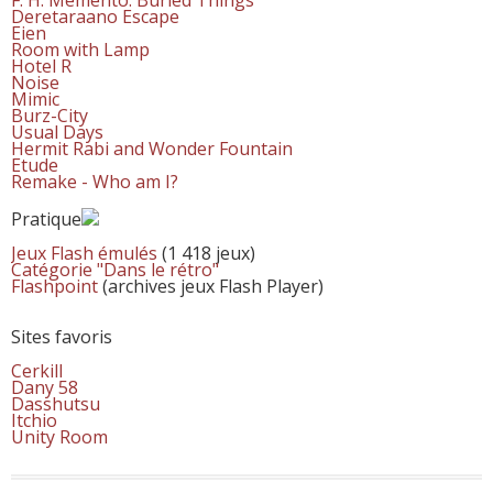
Deretaraano Escape
Eien
Room with Lamp
Hotel R
Noise
Mimic
Burz-City
Usual Days
Hermit Rabi and Wonder Fountain
Etude
Remake - Who am I?
Pratique
Jeux Flash émulés
(1 418 jeux)
Catégorie "Dans le rétro"
Flashpoint
(archives jeux Flash Player)
Sites favoris
Cerkill
Dany 58
Dasshutsu
Itchio
Unity Room