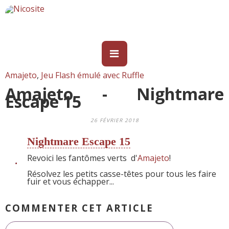
Amajeto
,
Jeu Flash émulé avec Ruffle
Amajeto - Nightmare
Escape 15
26 FÉVRIER 2018
Nightmare Escape 15
Revoici les fantômes verts
d'
Amajeto
!
Résolvez les petits casse-têtes pour tous les faire
fuir et vous échapper...
COMMENTER CET ARTICLE