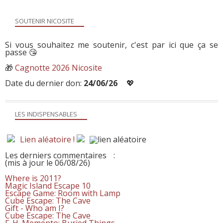
SOUTENIR NICOSITE
Si vous souhaitez me soutenir, c'est par ici que ça se
passe 😘
🎁
Cagnotte 2026 Nicosite
Date du dernier don:
24/06/26
💖
LES INDISPENSABLES
Lien aléatoire !
Les derniers commentaires
:
(mis à jour le 06/08/26)
Where is 2011?
Magic Island Escape 10
Escape Game: Room with Lamp
Cube Escape: The Cave
Gift - Who am I?
Cube Escape: The Cave
F. H. Memento: Buried Things