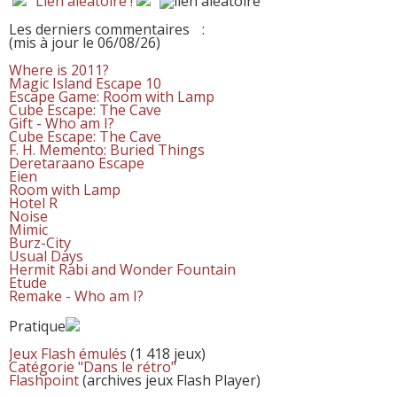
Lien aléatoire !
Les derniers commentaires
:
(mis à jour le 06/08/26)
Where is 2011?
Magic Island Escape 10
Escape Game: Room with Lamp
Cube Escape: The Cave
Gift - Who am I?
Cube Escape: The Cave
F. H. Memento: Buried Things
Deretaraano Escape
Eien
Room with Lamp
Hotel R
Noise
Mimic
Burz-City
Usual Days
Hermit Rabi and Wonder Fountain
Etude
Remake - Who am I?
Pratique
Jeux Flash émulés
(1 418 jeux)
Catégorie "Dans le rétro"
Flashpoint
(archives jeux Flash Player)