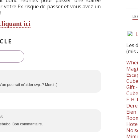
nt donc réunies pour passer une soirée
ar votre Ex risque de passer et vous avez un
!
LE
cliquant ici
L
CLE
Les 
(mis 
Wher
Magi
Esca
Cube
'un pourrait m'aider svp..? Merci :)
Gift 
Cube
F. H
Dere
Eien
56
Room
Hote
 zebubo. Bon commantaire.
Nois
Mimi