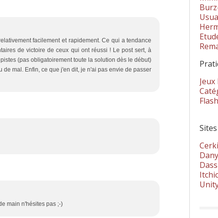
Burz
Usua
Herm
Etud
it relativement facilement et rapidement. Ce qui a tendance
Rema
taires de victoire de ceux qui ont réussi ! Le post sert, à
istes (pas obligatoirement toute la solution dès le début)
Prat
de mal. Enfin, ce que j'en dit, je n'ai pas envie de passer
Jeux
Catég
Flas
Sites
Cerki
Dany
Dass
Itchi
Unit
de main n'hésites pas ;-)