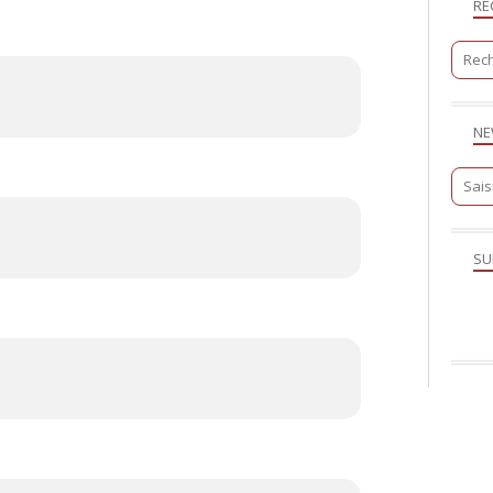
RE
NE
SU