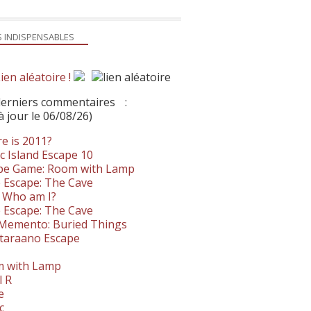
S INDISPENSABLES
ien aléatoire !
derniers commentaires
:
à jour le 06/08/26)
e is 2011?
c Island Escape 10
pe Game: Room with Lamp
 Escape: The Cave
- Who am I?
 Escape: The Cave
. Memento: Buried Things
taraano Escape
 with Lamp
l R
e
c