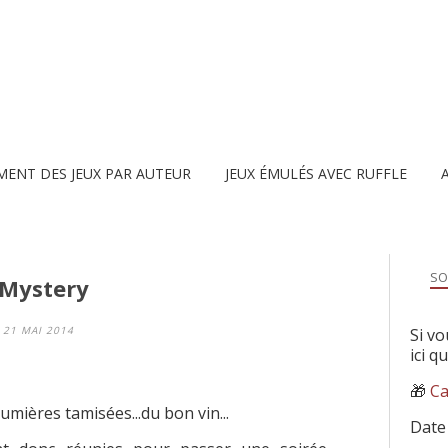
MENT DES JEUX PAR AUTEUR
JEUX ÉMULÉS AVEC RUFFLE
SO
 Mystery
21 MAI 2014
Si vo
ici q
🎁
Ca
umières tamisées...du bon vin...
Date