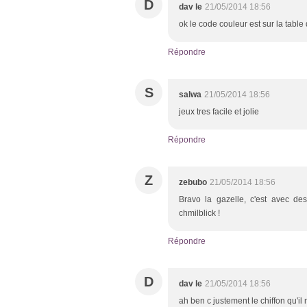
D
dav le
21/05/2014 18:56
ok le code couleur est sur la table 
Répondre
S
salwa
21/05/2014 18:56
jeux tres facile et jolie
Répondre
Z
zebubo
21/05/2014 18:56
Bravo la gazelle, c'est avec des
chmilblick !
Répondre
D
dav le
21/05/2014 18:56
ah ben c justement le chiffon qu'i