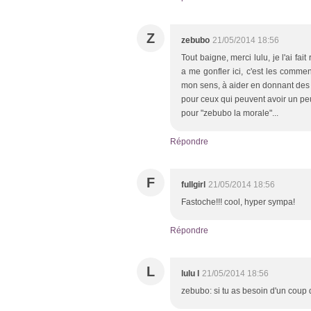
Z
zebubo
21/05/2014 18:56
Tout baigne, merci lulu, je l'ai fa
a me gonfler ici, c'est les commen
mon sens, à aider en donnant des p
pour ceux qui peuvent avoir un peu 
pour "zebubo la morale"...
Répondre
F
fullgirl
21/05/2014 18:56
Fastoche!!! cool, hyper sympa!
Répondre
L
lulu l
21/05/2014 18:56
zebubo: si tu as besoin d'un coup 