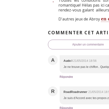
Toutes les conditions so
romantique! Hélas pas ici c
rendez-vous galant ailleurs
en 
D'autres jeux de Abroy
COMMENTER CET ARTI
Ajouter un commentaire
A
Audo l
21/05/2014 18:56
Je ne trouve pas le chiffon.. Quelqu
Répondre
R
RoadRoadrunner
21/05/2014 18:
Je suis d'Accord avec tes propos
Répondre