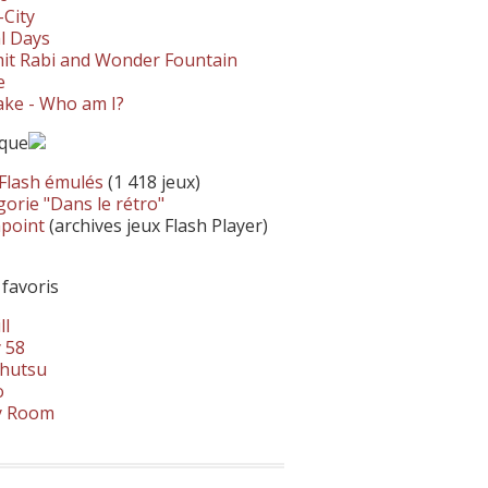
-City
l Days
it Rabi and Wonder Fountain
e
ke - Who am I?
ique
 Flash émulés
(1 418 jeux)
orie "Dans le rétro"
hpoint
(archives jeux Flash Player)
 favoris
ll
 58
hutsu
o
y Room