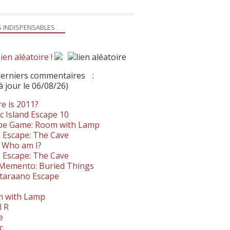
S INDISPENSABLES
ien aléatoire !
derniers commentaires
:
à jour le 06/08/26)
e is 2011?
c Island Escape 10
pe Game: Room with Lamp
 Escape: The Cave
- Who am I?
 Escape: The Cave
. Memento: Buried Things
taraano Escape
 with Lamp
l R
e
c