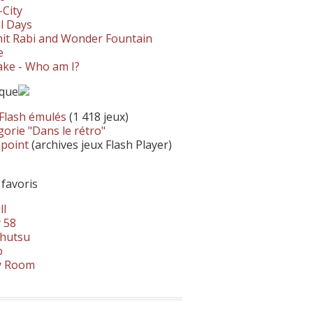
-City
l Days
it Rabi and Wonder Fountain
e
ke - Who am I?
ique
 Flash émulés
(1 418 jeux)
orie "Dans le rétro"
hpoint
(archives jeux Flash Player)
 favoris
ll
 58
hutsu
o
y Room