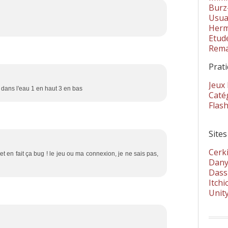
Burz
Usua
Herm
Etud
Rema
Prat
Jeux
 , dans l'eau 1 en haut 3 en bas
Catég
Flas
Sites
Cerki
 et en fait ça bug ! le jeu ou ma connexion, je ne sais pas,
Dany
Dass
Itchi
Unit