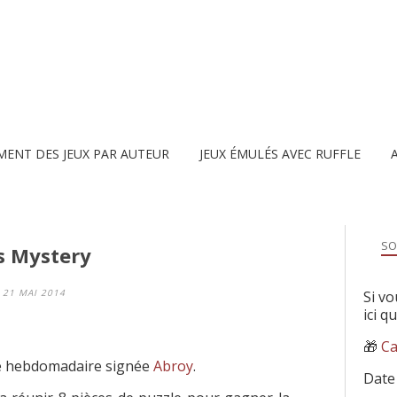
MENT DES JEUX PAR AUTEUR
JEUX ÉMULÉS AVEC RUFFLE
SO
s Mystery
21 MAI 2014
Si vo
ici q
🎁
Ca
se hebdomadaire signée
Abroy
.
Date