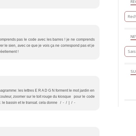
RE
NE
e comprends pas le code avec les barres ! je ne comprends
r le sien, avec ce que je vois ça ne correspond pas et je
réellement !
SU
agramme: les lettres E R A D G N forment le mot jardin en
uleur, zoomer sur le toit rouge du kiosque pour le code
s: le bassin et le transat. cela donne / - / | / -