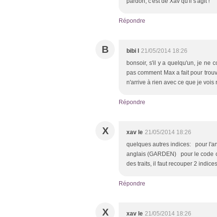
pardon, c'est de Xav qu'il s'agit !
Répondre
B
bibi l
21/05/2014 18:26
bonsoir, s'il y a quelqu'un, je n
pas comment Max a fait pour trouve
n'arrive à rien avec ce que je vois 
Répondre
X
xav le
21/05/2014 18:26
quelques autres indices: pour l'an
anglais (GARDEN) pour le code co
des traits, il faut recouper 2 indice
Répondre
X
xav le
21/05/2014 18:26