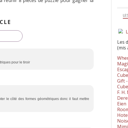
a réunir 8 pièces de puzzle pour gagner la
LE
CLE
L
Les 
(mis 
Wher
riques pour le tiroir
Magi
Esca
Cube
Gift 
Cube
F. H
Dere
ter le côté des formes géométriques donc il faut mettre
Eien
Room
Hote
Nois
Mimi