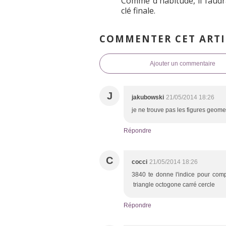
Comme d'habitude, il faudr
clé finale.
COMMENTER CET ARTI
Ajouter un commentaire
J
jakubowski
21/05/2014 18:26
je ne trouve pas les figures geomet
Répondre
C
cocci
21/05/2014 18:26
3840 te donne l'indice pour comp
triangle octogone carré cercle
Répondre