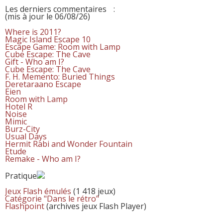
Les derniers commentaires
:
(mis à jour le 06/08/26)
Where is 2011?
Magic Island Escape 10
Escape Game: Room with Lamp
Cube Escape: The Cave
Gift - Who am I?
Cube Escape: The Cave
F. H. Memento: Buried Things
Deretaraano Escape
Eien
Room with Lamp
Hotel R
Noise
Mimic
Burz-City
Usual Days
Hermit Rabi and Wonder Fountain
Etude
Remake - Who am I?
Pratique
Jeux Flash émulés
(1 418 jeux)
Catégorie "Dans le rétro"
Flashpoint
(archives jeux Flash Player)