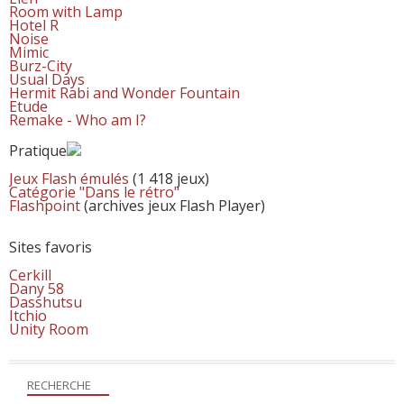
Room with Lamp
Hotel R
Noise
Mimic
Burz-City
Usual Days
Hermit Rabi and Wonder Fountain
Etude
Remake - Who am I?
Pratique
Jeux Flash émulés
(1 418 jeux)
Catégorie "Dans le rétro"
Flashpoint
(archives jeux Flash Player)
Sites favoris
Cerkill
Dany 58
Dasshutsu
Itchio
Unity Room
RECHERCHE