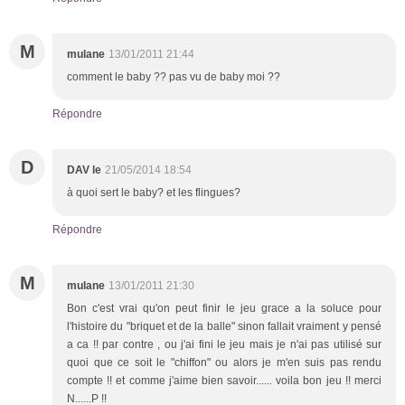
M
mulane
13/01/2011 21:44
comment le baby ?? pas vu de baby moi ??
Répondre
D
DAV le
21/05/2014 18:54
à quoi sert le baby? et les flingues?
Répondre
M
mulane
13/01/2011 21:30
Bon c'est vrai qu'on peut finir le jeu grace a la soluce pour
l'histoire du "briquet et de la balle" sinon fallait vraiment y pensé
a ca !! par contre , ou j'ai fini le jeu mais je n'ai pas utilisé sur
quoi que ce soit le "chiffon" ou alors je m'en suis pas rendu
compte !! et comme j'aime bien savoir...... voila bon jeu !! merci
N......P !!