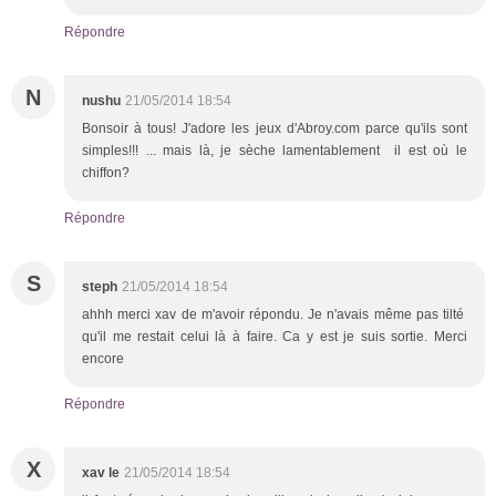
Répondre
N
nushu
21/05/2014 18:54
Bonsoir à tous! J'adore les jeux d'Abroy.com parce qu'ils sont
simples!!! ... mais là, je sèche lamentablement il est où le
chiffon?
Répondre
S
steph
21/05/2014 18:54
ahhh merci xav de m'avoir répondu. Je n'avais même pas tilté
qu'il me restait celui là à faire. Ca y est je suis sortie. Merci
encore
Répondre
X
xav le
21/05/2014 18:54