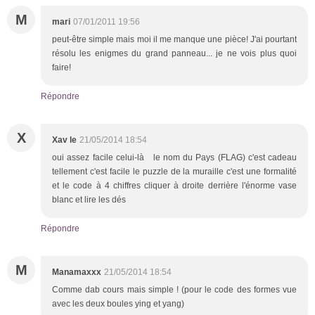
M
mari
07/01/2011 19:56
peut-être simple mais moi il me manque une pièce! J'ai pourtant
résolu les enigmes du grand panneau... je ne vois plus quoi
faire!
Répondre
X
Xav le
21/05/2014 18:54
oui assez facile celui-là le nom du Pays (FLAG) c'est cadeau
tellement c'est facile le puzzle de la muraille c'est une formalité
et le code à 4 chiffres cliquer à droite derrière l'énorme vase
blanc et lire les dés
Répondre
M
Manamaxxx
21/05/2014 18:54
Comme dab cours mais simple ! (pour le code des formes vue
avec les deux boules ying et yang)