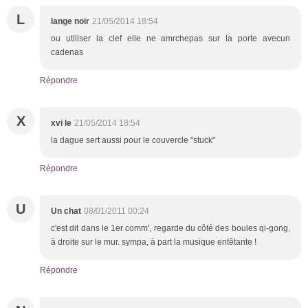
L
lange noir
21/05/2014 18:54
ou utiliser la clef elle ne amrchepas sur la porte avecun
cadenas
Répondre
X
xvi le
21/05/2014 18:54
la dague sert aussi pour le couvercle "stuck"
Répondre
U
Un chat
08/01/2011 00:24
c'est dit dans le 1er comm', regarde du côté des boules qi-gong,
à droite sur le mur. sympa, à part la musique entêtante !
Répondre