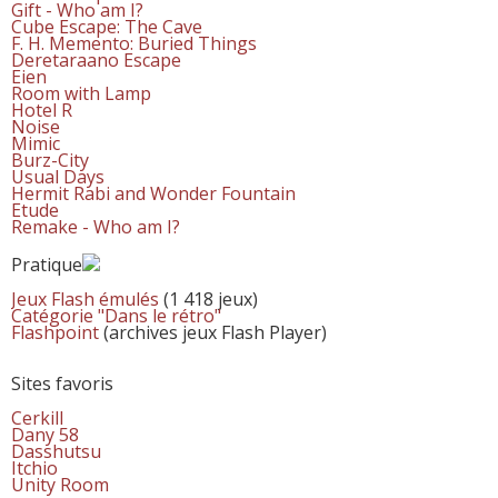
Gift - Who am I?
Cube Escape: The Cave
F. H. Memento: Buried Things
Deretaraano Escape
Eien
Room with Lamp
Hotel R
Noise
Mimic
Burz-City
Usual Days
Hermit Rabi and Wonder Fountain
Etude
Remake - Who am I?
Pratique
Jeux Flash émulés
(1 418 jeux)
Catégorie "Dans le rétro"
Flashpoint
(archives jeux Flash Player)
Sites favoris
Cerkill
Dany 58
Dasshutsu
Itchio
Unity Room