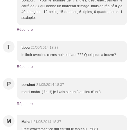
Bonjour, Pour le nombre de triangles, c'est effectivement le
carré de 37 qui donne un morceau d'image, mais en réalité il y a
40 triangles : 12 petits, 15 doubles, 6 triples, 6 quadruples et 1
sextuple.
Répondre
T
tibou
21/05/2014 18:37
le tiroir avec les carrés noir et blanc??? Quelqu'un a trouvé?
Répondre
P
porcinet
21/05/2014 18:37
merci maha ( fini !!) je fixais sur un 3 au lieu d'un 8
Répondre
M
Maha l
21/05/2014 18:37
C'est exactement ce qui est sur le tableau... 5081