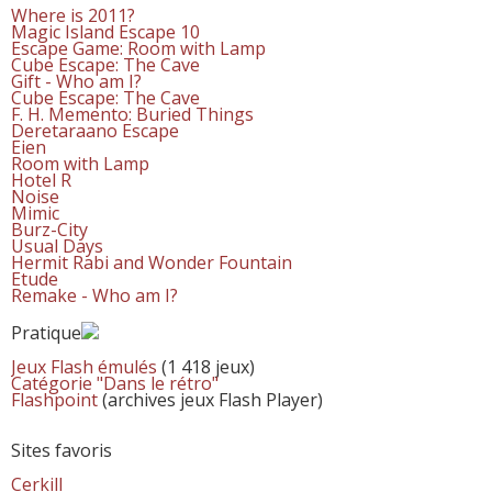
Where is 2011?
Magic Island Escape 10
Escape Game: Room with Lamp
Cube Escape: The Cave
Gift - Who am I?
Cube Escape: The Cave
F. H. Memento: Buried Things
Deretaraano Escape
Eien
Room with Lamp
Hotel R
Noise
Mimic
Burz-City
Usual Days
Hermit Rabi and Wonder Fountain
Etude
Remake - Who am I?
Pratique
Jeux Flash émulés
(1 418 jeux)
Catégorie "Dans le rétro"
Flashpoint
(archives jeux Flash Player)
Sites favoris
Cerkill