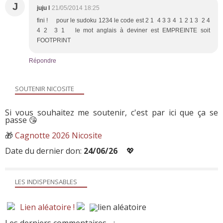
J
juju l
21/05/2014 18:25
fini ! pour le sudoku 1234 le code est 2 1 4 3 3 4 1 2 1 3 2 4
4 2 3 1 le mot anglais à deviner est EMPREINTE soit
FOOTPRINT
Répondre
SOUTENIR NICOSITE
Si vous souhaitez me soutenir, c'est par ici que ça se
passe 😘
🎁
Cagnotte 2026 Nicosite
Date du dernier don:
24/06/26
💖
LES INDISPENSABLES
Lien aléatoire !
Les derniers commentaires
: