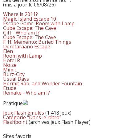
(mis à jour le 06/08/26)
Where is 2011?
Magic Island Escape 10
Escape Game: Room with Lamp
Cube Escape: The Cave
Gift - Who am I?
Cube Escape: The Cave
F. H. Memento: Buried Things
Deretaraano Escape
Eien
Room with Lamp
Hotel R
Noise
Mimic
Burz-City
Usual Days
Hermit Rabi and Wonder Fountain
Etude
Remake - Who am I?
Pratique
Jeux Flash émulés
(1 418 jeux)
Catégorie "Dans le rétro"
Flashpoint
(archives jeux Flash Player)
Sites favoris