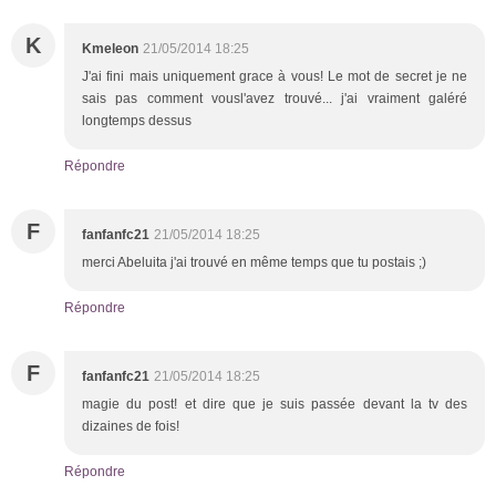
K
Kmeleon
21/05/2014 18:25
J'ai fini mais uniquement grace à vous! Le mot de secret je ne
sais pas comment vousl'avez trouvé... j'ai vraiment galéré
longtemps dessus
Répondre
F
fanfanfc21
21/05/2014 18:25
merci Abeluita j'ai trouvé en même temps que tu postais ;)
Répondre
F
fanfanfc21
21/05/2014 18:25
magie du post! et dire que je suis passée devant la tv des
dizaines de fois!
Répondre