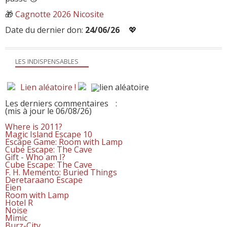
🎁
Cagnotte 2026 Nicosite
Date du dernier don:
24/06/26
💖
LES INDISPENSABLES
Lien aléatoire !
Les derniers commentaires
:
(mis à jour le 06/08/26)
Where is 2011?
Magic Island Escape 10
Escape Game: Room with Lamp
Cube Escape: The Cave
Gift - Who am I?
Cube Escape: The Cave
F. H. Memento: Buried Things
Deretaraano Escape
Eien
Room with Lamp
Hotel R
Noise
Mimic
Burz-City