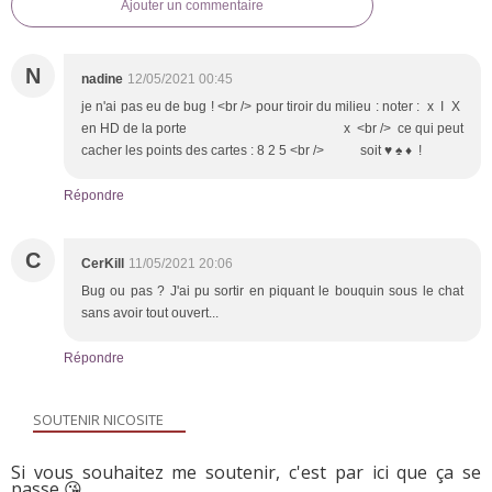
Ajouter un commentaire
N
nadine
12/05/2021 00:45
je n'ai pas eu de bug ! <br /> pour tiroir du milieu : noter : x I X
en HD de la porte x <br /> ce qui peut
cacher les points des cartes : 8 2 5 <br /> soit ♥ ♠ ♦ !
Répondre
C
CerKill
11/05/2021 20:06
Bug ou pas ? J'ai pu sortir en piquant le bouquin sous le chat
sans avoir tout ouvert...
Répondre
SOUTENIR NICOSITE
Si vous souhaitez me soutenir, c'est par ici que ça se
passe 😘