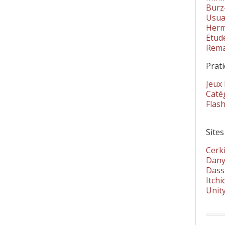
Burz
Usua
Herm
Etud
Rema
Prat
Jeux
Catég
Flas
Sites
Cerki
Dany
Dass
Itchi
Unit