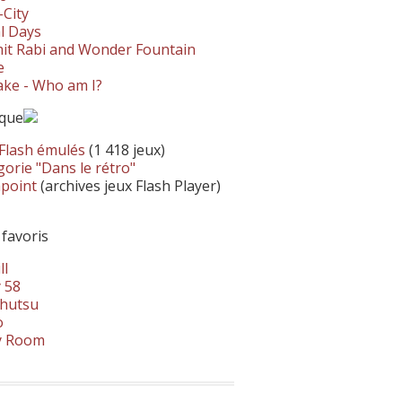
-City
l Days
it Rabi and Wonder Fountain
e
ke - Who am I?
ique
 Flash émulés
(1 418 jeux)
orie "Dans le rétro"
hpoint
(archives jeux Flash Player)
 favoris
ll
 58
hutsu
o
y Room