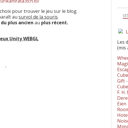
yurikahirata.itch.io/
choix pour trouver le jeu sur le blog.
LE
pparaît au
survol de la souris
.
s
du plus ancien
au
plus récent.
L
Les 
(mis 
Wher
Magi
Esca
Cube
Gift 
Cube
F. H
Dere
Eien
Room
Hote
Nois
Mimi