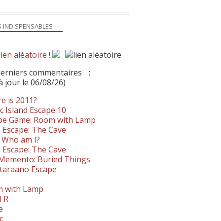
S INDISPENSABLES
ien aléatoire !
derniers commentaires
:
à jour le 06/08/26)
e is 2011?
c Island Escape 10
pe Game: Room with Lamp
 Escape: The Cave
- Who am I?
 Escape: The Cave
. Memento: Buried Things
taraano Escape
 with Lamp
l R
e
c