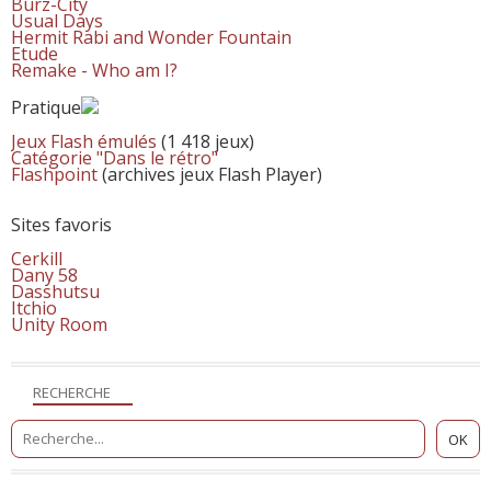
Burz-City
Usual Days
Hermit Rabi and Wonder Fountain
Etude
Remake - Who am I?
Pratique
Jeux Flash émulés
(1 418 jeux)
Catégorie "Dans le rétro"
Flashpoint
(archives jeux Flash Player)
Sites favoris
Cerkill
Dany 58
Dasshutsu
Itchio
Unity Room
RECHERCHE