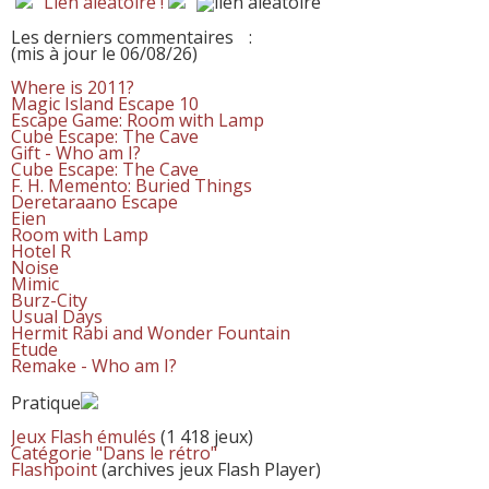
Lien aléatoire !
Les derniers commentaires
:
(mis à jour le 06/08/26)
Where is 2011?
Magic Island Escape 10
Escape Game: Room with Lamp
Cube Escape: The Cave
Gift - Who am I?
Cube Escape: The Cave
F. H. Memento: Buried Things
Deretaraano Escape
Eien
Room with Lamp
Hotel R
Noise
Mimic
Burz-City
Usual Days
Hermit Rabi and Wonder Fountain
Etude
Remake - Who am I?
Pratique
Jeux Flash émulés
(1 418 jeux)
Catégorie "Dans le rétro"
Flashpoint
(archives jeux Flash Player)