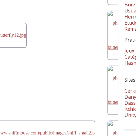
Burz
Usua
Herm
Etud
Rema
Prat
Jeux
Catég
Flas
Sites
Cerki
Dany
Dass
Itchi
Unit