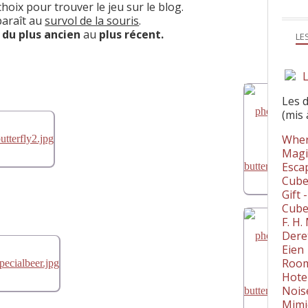
choix pour trouver le jeu sur le blog.
pparaît au
survol de la souris
.
s
du plus ancien
au
plus récent.
LE
L
Les 
(mis 
Wher
Magi
Esca
Cube
Gift 
Cube
F. H
Dere
Eien
Room
Hote
Nois
Mimi