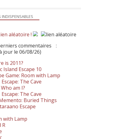
S INDISPENSABLES
ien aléatoire !
derniers commentaires
:
à jour le 06/08/26)
e is 2011?
c Island Escape 10
pe Game: Room with Lamp
 Escape: The Cave
- Who am I?
 Escape: The Cave
. Memento: Buried Things
taraano Escape
 with Lamp
l R
e
c