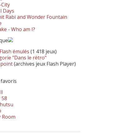
-City
l Days
it Rabi and Wonder Fountain
e
ke - Who am I?
ique
 Flash émulés
(1 418 jeux)
orie "Dans le rétro"
hpoint
(archives jeux Flash Player)
 favoris
ll
 58
hutsu
o
y Room