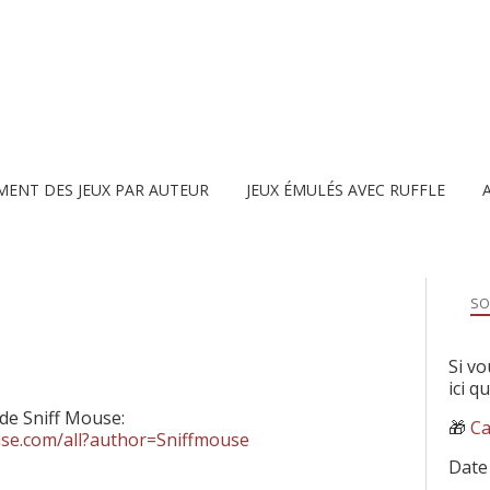
MENT DES JEUX PAR AUTEUR
JEUX ÉMULÉS AVEC RUFFLE
SO
Si vo
ici q
 de Sniff Mouse:
🎁
Ca
use.com/all?author=Sniffmouse
Date