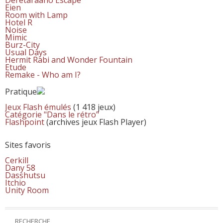
Eien
Room with Lamp
Hotel R
Noise
Mimic
Burz-City
Usual Days
Hermit Rabi and Wonder Fountain
Etude
Remake - Who am I?
Pratique
Jeux Flash émulés
(1 418 jeux)
Catégorie "Dans le rétro"
Flashpoint
(archives jeux Flash Player)
Sites favoris
Cerkill
Dany 58
Dasshutsu
Itchio
Unity Room
RECHERCHE