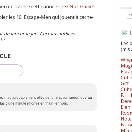
 peu en avance cette année chez
No1 Game
!
LE
ler les 10
Escape-Men qui jouent à cache-
L
t de lancer le jeu. Certains indices
é...
Les 
(mis 
CLE
Wher
Magi
Esca
Cube
Gift 
Cube
F. H
, il faut probablement effectuer une action spécifiique au
Dere
 plus d'une minute (montre en main) en vain.
Eien
Room
Hote
Nois
Mimi
55