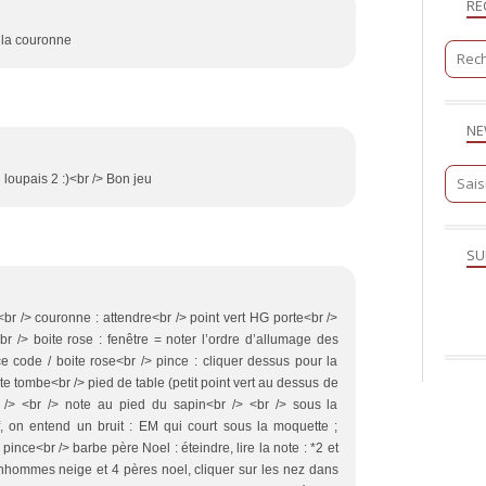
RE
 la couronne
NE
 loupais 2 :)<br /> Bon jeu
SU
<br /> couronne : attendre<br /> point vert HG porte<br />
r /> boite rose : fenêtre = noter l’ordre d’allumage des
e code / boite rose<br /> pince : cliquer dessus pour la
te tombe<br /> pied de table (petit point vert au dessus de
r /> <br /> note au pied du sapin<br /> <br /> sous la
f, on entend un bruit : EM qui court sous la moquette ;
ince<br /> barbe père Noel : éteindre, lire la note : *2 et
onhommes neige et 4 pères noel, cliquer sur les nez dans