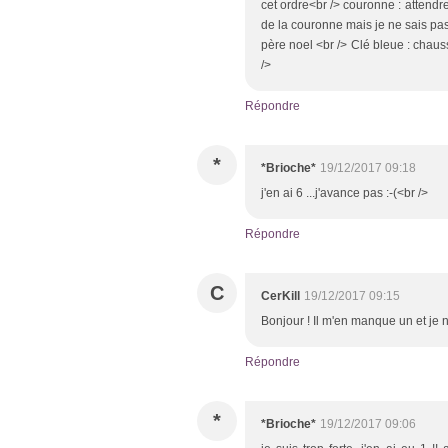
cet ordre<br /> couronne : attendr
de la couronne mais je ne sais pas
père noel <br /> Clé bleue : chau
/>
Répondre
*
*Brioche*
19/12/2017 09:18
j'en ai 6 ...j'avance pas :-(<br />
Répondre
C
CerKill
19/12/2017 09:15
Bonjour ! Il m'en manque un et je n'
Répondre
*
*Brioche*
19/12/2017 09:06