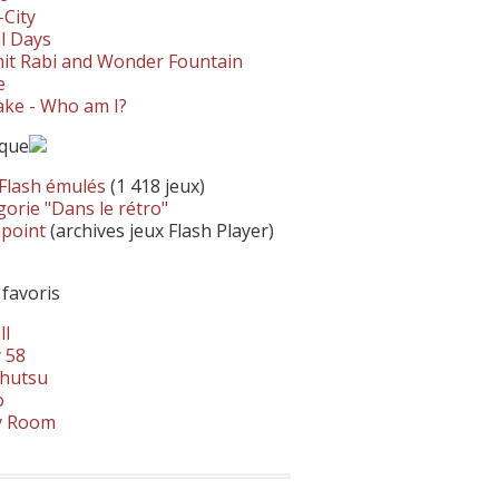
-City
l Days
it Rabi and Wonder Fountain
e
ke - Who am I?
ique
 Flash émulés
(1 418 jeux)
orie "Dans le rétro"
hpoint
(archives jeux Flash Player)
 favoris
ll
 58
hutsu
o
y Room