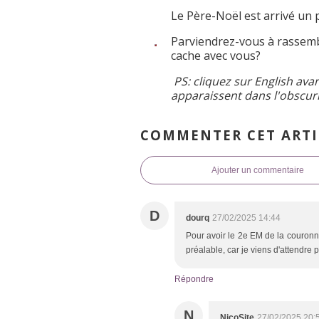
Le Père-Noël est arrivé un
Parviendrez-vous à rassemb
cache avec vous?
PS: cliquez sur English avan
apparaissent dans l'obscurit
COMMENTER CET ARTI
Ajouter un commentaire
D
dourq
27/02/2025 14:44
Pour avoir le 2e EM de la couronne
préalable, car je viens d'attendre
Répondre
N
NicoSite
27/02/2025 20: