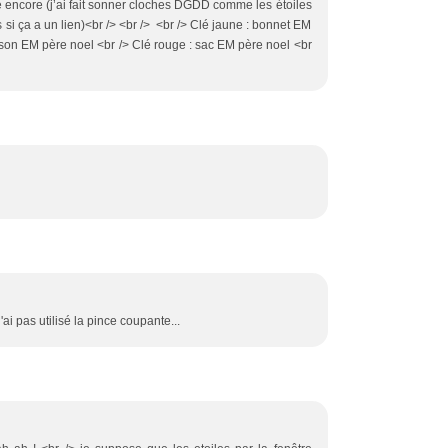
e encore (j’ai fait sonner cloches DGDD comme les étoiles
 si ça a un lien)<br /> <br /> <br /> Clé jaune : bonnet EM
sson EM père noel <br /> Clé rouge : sac EM père noel <br
ai pas utilisé la pince coupante...