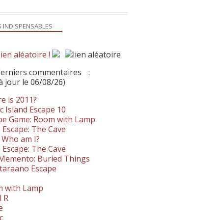
S INDISPENSABLES
ien aléatoire !
derniers commentaires
:
à jour le 06/08/26)
e is 2011?
c Island Escape 10
pe Game: Room with Lamp
 Escape: The Cave
- Who am I?
 Escape: The Cave
. Memento: Buried Things
taraano Escape
 with Lamp
l R
e
c