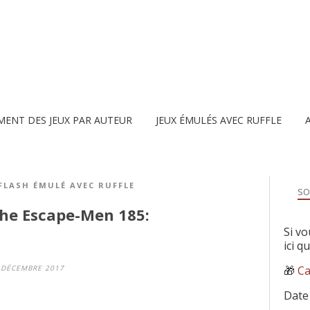
MENT DES JEUX PAR AUTEUR
JEUX ÉMULÉS AVEC RUFFLE
 FLASH ÉMULÉ AVEC RUFFLE
SO
the Escape-Men 185:
Si vo
ici q
🎁
Ca
 DÉCEMBRE 2017
Date