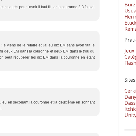
Burz
cun soucis pour l'avoir il faut titiller la couronne 2-3 fois et
Usua
Herm
Etud
Rema
Prat
 je viens de le refaire et j'ai eu dix EM sans avoir fait le
Jeux
nir deux EM dans la couronne et deux EM dans le trou du
Catég
, on peut récupérer les dix EM dans la couronne en étant
Flas
Sites
Cerki
Dany
Dass
l'ai eu en secouant la couronne et la deuxième en sonnant
Itchi
 .
Unit