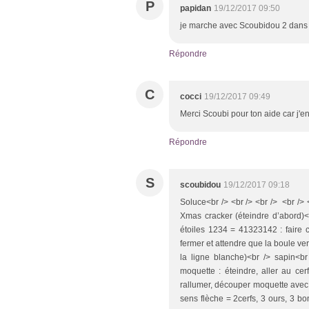
P
papidan
19/12/2017 09:50
je marche avec Scoubidou 2 dans
Répondre
C
cocci
19/12/2017 09:49
Merci Scoubi pour ton aide car j'en
Répondre
S
scoubidou
19/12/2017 09:18
Soluce<br /> <br /> <br /> <br /> 
Xmas cracker (éteindre d’abord)<b
étoiles 1234 = 41323142 : faire c
fermer et attendre que la boule ver
la ligne blanche)<br /> sapin<b
moquette : éteindre, aller au cer
rallumer, découper moquette avec p
sens flèche = 2cerfs, 3 ours, 3 b