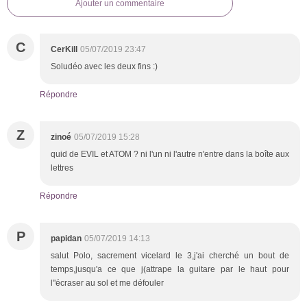
Ajouter un commentaire
C
CerKill
05/07/2019 23:47
Soludéo avec les deux fins :)
Répondre
Z
zinoé
05/07/2019 15:28
quid de EVIL et ATOM ? ni l'un ni l'autre n'entre dans la boîte aux
lettres
Répondre
P
papidan
05/07/2019 14:13
salut Polo, sacrement vicelard le 3,j'ai cherché un bout de
temps,jusqu'a ce que j(attrape la guitare par le haut pour
l"écraser au sol et me défouler