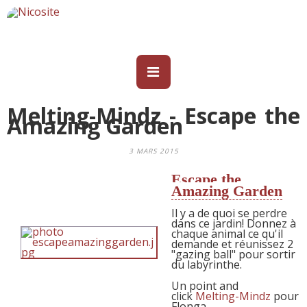
Melting-Mindz - Escape the
Amazing Garden
3 MARS 2015
Escape the
Amazing Garden
Il y a de quoi se perdre
dans ce jardin! Donnez à
chaque animal ce qu'il
demande et réunissez 2
"gazing ball" pour sortir
du labyrinthe.
Un point and
click
Melting-Mindz
pour
Flonga.