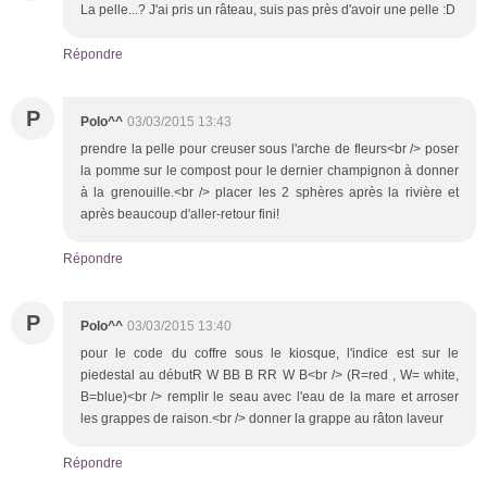
La pelle...? J'ai pris un râteau, suis pas près d'avoir une pelle :D
Répondre
P
Polo^^
03/03/2015 13:43
prendre la pelle pour creuser sous l'arche de fleurs<br /> poser
la pomme sur le compost pour le dernier champignon à donner
à la grenouille.<br /> placer les 2 sphères après la rivière et
après beaucoup d'aller-retour fini!
Répondre
P
Polo^^
03/03/2015 13:40
pour le code du coffre sous le kiosque, l'indice est sur le
piedestal au débutR W BB B RR W B<br /> (R=red , W= white,
B=blue)<br /> remplir le seau avec l'eau de la mare et arroser
les grappes de raison.<br /> donner la grappe au râton laveur
Répondre