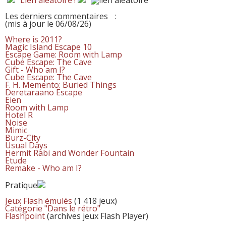
Les derniers commentaires
:
(mis à jour le 06/08/26)
Where is 2011?
Magic Island Escape 10
Escape Game: Room with Lamp
Cube Escape: The Cave
Gift - Who am I?
Cube Escape: The Cave
F. H. Memento: Buried Things
Deretaraano Escape
Eien
Room with Lamp
Hotel R
Noise
Mimic
Burz-City
Usual Days
Hermit Rabi and Wonder Fountain
Etude
Remake - Who am I?
Pratique
Jeux Flash émulés
(1 418 jeux)
Catégorie "Dans le rétro"
Flashpoint
(archives jeux Flash Player)