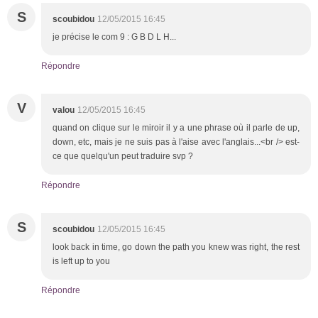
S
scoubidou
12/05/2015 16:45
je précise le com 9 : G B D L H...
Répondre
V
valou
12/05/2015 16:45
quand on clique sur le miroir il y a une phrase où il parle de up,
down, etc, mais je ne suis pas à l'aise avec l'anglais...<br /> est-
ce que quelqu'un peut traduire svp ?
Répondre
S
scoubidou
12/05/2015 16:45
look back in time, go down the path you knew was right, the rest
is left up to you
Répondre