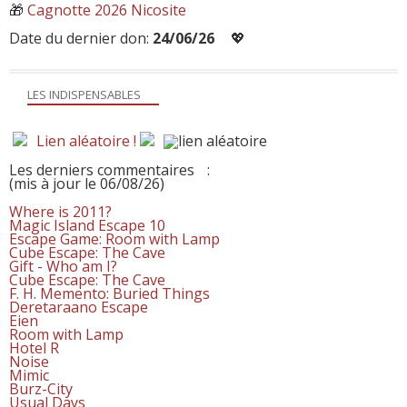
🎁
Cagnotte 2026 Nicosite
Date du dernier don:
24/06/26
💖
LES INDISPENSABLES
Lien aléatoire !
Les derniers commentaires
:
(mis à jour le 06/08/26)
Where is 2011?
Magic Island Escape 10
Escape Game: Room with Lamp
Cube Escape: The Cave
Gift - Who am I?
Cube Escape: The Cave
F. H. Memento: Buried Things
Deretaraano Escape
Eien
Room with Lamp
Hotel R
Noise
Mimic
Burz-City
Usual Days