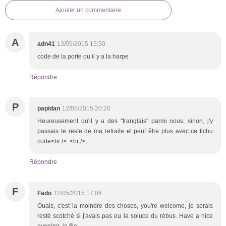
Ajouter un commentaire
A
adn41
13/05/2015 15:50
code de la porte ou il y a la harpe
Répondre
P
papidan
12/05/2015 20:20
Heureusement qu'il y a des "franglais" parmi nous, sinon, j'y
passais le reste de ma retraite et peut être plus avec ce fichu
code<br /> <br />
Répondre
F
Fado
12/05/2015 17:06
Ouais, c'est la moindre des choses, you're welcome, je serais
resté scotché si j'avais pas eu la soluce du rébus. Have a nice
evening, je file.