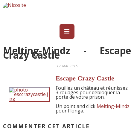
Melting-Mindz - Escape
Crazy Castle
12 MAI 2015
Escape Crazy Castle
Fouillez un château et réunissez
3 rouages pour débloquer la
porte de votre prison.
Un point and click
Melting-Mindz
pour Flonga.
COMMENTER CET ARTICLE