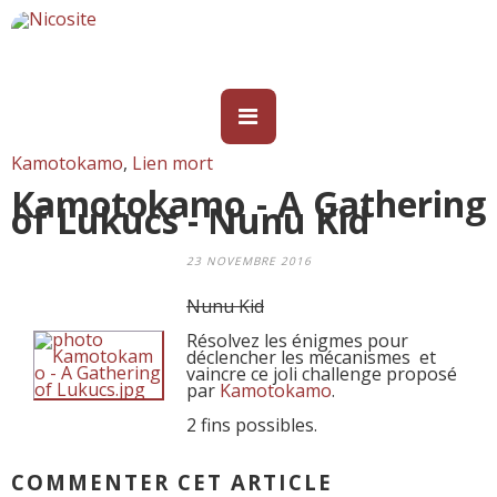
Kamotokamo
,
Lien mort
Kamotokamo - A Gathering
of Lukucs - Nunu Kid
23 NOVEMBRE 2016
Nunu Kid
Résolvez les énigmes pour
déclencher les mécanismes et
vaincre ce joli challenge proposé
par
Kamotokamo
.
2 fins possibles.
COMMENTER CET ARTICLE