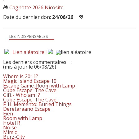
🎁
Cagnotte 2026 Nicosite
Date du dernier don:
24/06/26
💖
LES INDISPENSABLES
Lien aléatoire !
Les derniers commentaires
:
(mis à jour le 06/08/26)
Where is 2011?
Magic Island Escape 10
Escape Game: Room with Lamp
Cube Escape: The Cave
Gift - Who am I?
Cube Escape: The Cave
F. H. Memento: Buried Things
Deretaraano Escape
Eien
Room with Lamp
Hotel R
Noise
Mimic
Burz-City