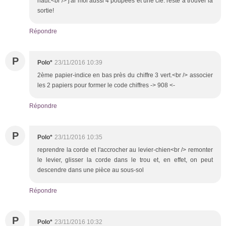
haut.<br /> j'ai moi aussi 4 poupées et une clé. reste à trouver la
sortie!
Répondre
P
Polo*
23/11/2016 10:39
2ème papier-indice en bas près du chiffre 3 vert.<br /> associer
les 2 papiers pour former le code chiffres -> 908 <-
Répondre
P
Polo*
23/11/2016 10:35
reprendre la corde et l'accrocher au levier-chien<br /> remonter
le levier, glisser la corde dans le trou et, en effet, on peut
descendre dans une pièce au sous-sol
Répondre
P
Polo*
23/11/2016 10:32