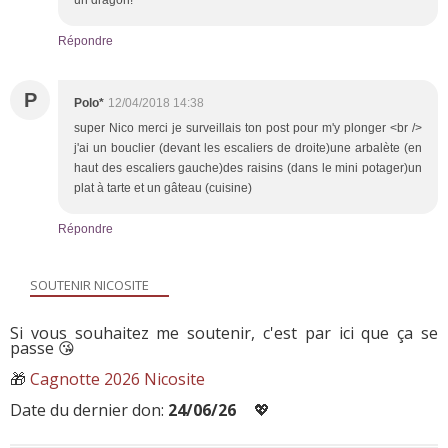
Répondre
P
Polo*
12/04/2018 14:38
super Nico merci je surveillais ton post pour m'y plonger <br />
j'ai un bouclier (devant les escaliers de droite)une arbalète (en
haut des escaliers gauche)des raisins (dans le mini potager)un
plat à tarte et un gâteau (cuisine)
Répondre
SOUTENIR NICOSITE
Si vous souhaitez me soutenir, c'est par ici que ça se
passe 😘
🎁
Cagnotte 2026 Nicosite
Date du dernier don:
24/06/26
💖