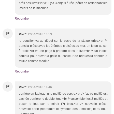
près des livres<br /> il y a 3 objets à récupérer en actionnant les
leviers de la machine.
Répondre
P
Polo*
12/04/2018 14:53
le bouclier va au début sur le socle de la statue grise.<br />
dans la pièce avec les 2 épées croisées au mur, un jeton au sol
à droite<br /> une page à prendre dans le livre<br /> un indice
couleur pour ouvrir la grille du casseur de briqueslui donner la
feuille comme modèle.
Répondre
P
Polo*
12/04/2018 14:46
derrière un tableau, une moitié de cercle.<br /> l'autre moitié est
cachée derrière le double fond!<br /> assembler les 2 moitiés et
poser le tout sur le miroir (?) bleu.<br /> nouvelle pièce,
nouvelle porte (reproduire le symbole des 2 moitiés) et au bout
un dragon!