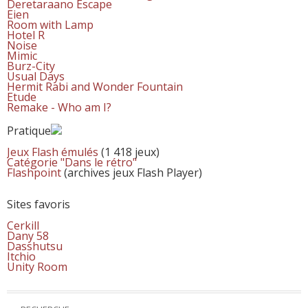
Deretaraano Escape
Eien
Room with Lamp
Hotel R
Noise
Mimic
Burz-City
Usual Days
Hermit Rabi and Wonder Fountain
Etude
Remake - Who am I?
Pratique
Jeux Flash émulés
(1 418 jeux)
Catégorie "Dans le rétro"
Flashpoint
(archives jeux Flash Player)
Sites favoris
Cerkill
Dany 58
Dasshutsu
Itchio
Unity Room