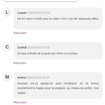
L
Louxor
29/05/2022 20:24
Hé bé merci Cerkill pour la vidéo !<br /> j'ai été dépassée pffiou
!
Répondre
C
CerKill
01/04/2019 23:05
En bas à droite de la porte qui mène au bureau
Répondre
M
momo
01/04/2019 22:44
bonjour! est-ce quelqu'un peut m'indiquer où se trouve
exactement la trappe pour la poignée. au niveau du poêle, c'est
vague....
Répondre