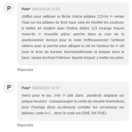
P
Polo*
28/03/2019 15:03
chiffon pour nettoyer la tâche: indice pétales 123<br /> verser
l'eau sur les pétales du tiroir haut. cela en modifie les couleurs:
à mettre en relation avec l'indice étales 123 (orange mauve
rose)<br /> nouvelle pièce: perche dans le coin de la
plantezoomer dessus pour le code chiffresassocier l’embout
obtenu avec la perche pour attraper la clé en hauteur<br /> clé
pour le tiroir du bureau: tournevisdévisser la plaque sous le
banc: lampe torcheà l'intérieur: liquide briquet. y mettre les piles
Répondre
P
Polo*
28/03/2019 14:57
merci pour le jeu :)<br /> pile dans planteclé anglaise sur
plaque boulons : ciseauxcouper la corde du meuble tiroirindices
pour l'horloge (tiroir au-dessus) compter les cercleseau sur
tableau: code A=1 ...donc le code est (ONE SIX FIVE)
Répondre