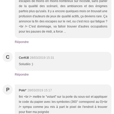
escapes de moins en moins nombreux sur nicosite, sans parler
de la qualité des scénarii, des ambiances et des énigmes
parfois plus qu'usés. Il y a encore quelques mois on trouvait une
profusion d'auteurs de jeux de qualité actifs, ça deviens rare. Ça
annonce la fin des escapes sur le net, ou c'est nico qui fatigue ?
<br /> C'est dommage, va falloir trouver d'autres occupations
pour les pauses de midi, a force ...
Répondre
C
CerKill
28/03/2019 15:31
Soludéo :)
Répondre
P
Polo*
28/03/2019 15:17
fini <br /> mettre le "volant" sur la porte du sous-sol et appliquer
le code du papier avec les symboles (360° correspond au 0)<br
/> sympa comme jeu mis à part le pixel de l'endroit à trouver
pour fixer ma poignée