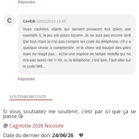
Répondre
C
CerKill
23/03/2019 14:05
Vues cachées, objets qui servent plusieurs fois (piles, par
exemple !), le jeu est assez bizarre. Je ne suis pas encore sorti
(j'ai tout, mais je n'ai pas compris les code du téléphone, s'il y a
quelque chose à comprendre, et le chien est équipé des piles
mais ne réagit pas... et j'ai une espèce de lampe violette qui ne
m'a pas servi).<br /> Ah, si, le téléphone, c'est bon. Faut aller sur
le code Wifi...
Répondre
SOUTENIR NICOSITE
Si vous souhaitez me soutenir, c'est par ici que ça se
passe 😘
🎁
Cagnotte 2026 Nicosite
Date du dernier don:
24/06/26
💖