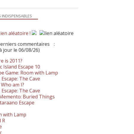
S INDISPENSABLES
ien aléatoire !
derniers commentaires
:
à jour le 06/08/26)
e is 2011?
c Island Escape 10
pe Game: Room with Lamp
 Escape: The Cave
- Who am I?
 Escape: The Cave
. Memento: Buried Things
taraano Escape
 with Lamp
l R
e
c