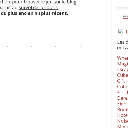
choix pour trouver le jeu sur le blog.
pparaît au
survol de la souris
.
s
du plus ancien
au
plus récent.
LE
L
Les 
(mis 
Wher
Magi
Esca
Cube
Gift 
Cube
F. H
Dere
Eien
Room
Hote
Nois
Mimi