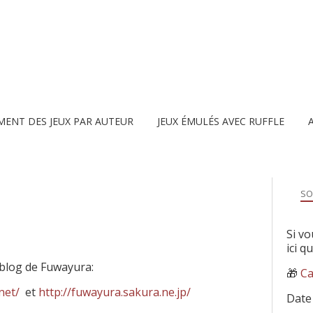
MENT DES JEUX PAR AUTEUR
JEUX ÉMULÉS AVEC RUFFLE
SO
Si vo
ici q
 blog de Fuwayura:
🎁
Ca
net/
et
http://fuwayura.sakura.ne.jp/
Date