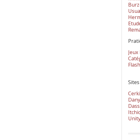
Burz
Usua
Herm
Etud
Rema
Prat
Jeux
Catég
Flas
Sites
Cerki
Dany
Dass
Itchi
Unit