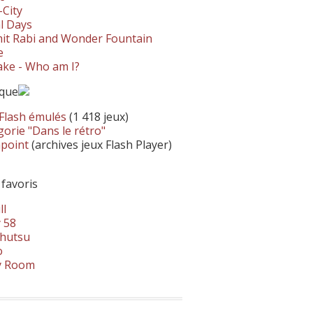
-City
l Days
it Rabi and Wonder Fountain
e
ke - Who am I?
ique
 Flash émulés
(1 418 jeux)
orie "Dans le rétro"
hpoint
(archives jeux Flash Player)
 favoris
ll
 58
hutsu
o
y Room