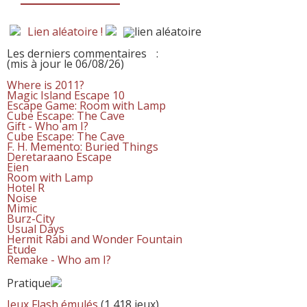
Lien aléatoire !
Les derniers commentaires
:
(mis à jour le 06/08/26)
Where is 2011?
Magic Island Escape 10
Escape Game: Room with Lamp
Cube Escape: The Cave
Gift - Who am I?
Cube Escape: The Cave
F. H. Memento: Buried Things
Deretaraano Escape
Eien
Room with Lamp
Hotel R
Noise
Mimic
Burz-City
Usual Days
Hermit Rabi and Wonder Fountain
Etude
Remake - Who am I?
Pratique
Jeux Flash émulés
(1 418 jeux)