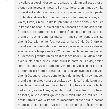
la voiture a besoin d'essence... à gauche, clé argent sous pierre
bleue sous le poteau, noter le tronc sur le sol... en haut, ouvrir la
porte et entrer dans la maison clic sur papier vert sous lampe de
droite, des allumettes noter les croix sur le canapé, 2 rouge, 3
violet, 1 vert, 4 bleu à droite, prendre la hache dans le seau et
le trophée poisson sur la cheminée ressortir de la maison (porte
à droite) et retourner casser le tronc (à droite du panneau) et le
prendre, revenir dans la maison mettre le tronc dans la
cheminée, allumer le feu, récupérer la clé dorée à droite,
prendre un tournevis dans le panier à poisson de droite à droite,
zoomer sur le téléphone lire 625, entrer ce chiffre sur les portes
au dessous, prendre un bidon d'essence (vide!) ouvrir la porte
avec la clé dorée, vue cuisine ouvrir la porte sous évier, entrer
l'ordre couleur vu sur canapé, vert rouge, violet, bleu (1234),
prendre la clé noire et ressortir aller ouvrir avec la porte vue
cheminée, vue chambre dans le tiroir du milieu de la commode,
prendre un trophée canard à droite, ouvrir le coffret de la guitare
avec le tournevis et prendre en bas un trophée alligator noter le
cadre de gauche triangle, étoile, rond, placer les 3 trophées
dessous, ouvrir le tiroir gauche pour avoir une clé rouillée à
droite, ouvrir avec la trappe et descendre cliquer sur le coffret
rouge et entrer le code vu sur le cadre triangle, étoile, rond,