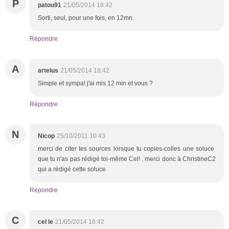
P
patou91
21/05/2014 18:42
Sorti, seul, pour une fois, en 12mn.
Répondre
A
artelus
21/05/2014 18:42
Simple et sympa! j'ai mis 12 min et vous ?
Répondre
N
Nicop
25/10/2011 10:43
merci de citer tes sources lorsque tu copies-colles une soluce
que tu n'as pas rédigé toi-même Cel! . merci donc à ChristineC2
qui a rédigé cette soluce
Répondre
C
cel le
21/05/2014 18:42