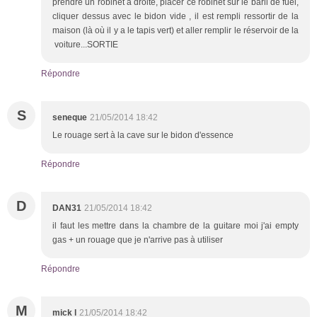
prendre un robinet à droite, placer ce robinet sur le baril de fuel,
cliquer dessus avec le bidon vide , il est rempli ressortir de la
maison (là où il y a le tapis vert) et aller remplir le réservoir de la
voiture...SORTIE
Répondre
S
seneque
21/05/2014 18:42
Le rouage sert à la cave sur le bidon d'essence
Répondre
D
DAN31
21/05/2014 18:42
il faut les mettre dans la chambre de la guitare moi j'ai empty
gas + un rouage que je n'arrive pas à utiliser
Répondre
M
mick l
21/05/2014 18:42