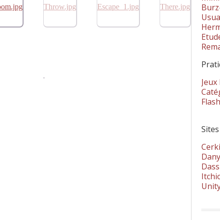
Burz
Usua
Herm
Etud
Rema
Prat
Jeux
Catég
Flas
Sites
Cerki
Dany
Dass
Itchi
Unit