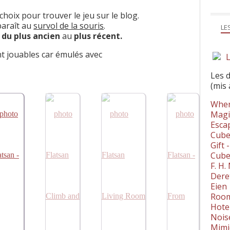
choix pour trouver le jeu sur le blog.
pparaît au
survol de la souris
.
LE
s
du plus ancien
au
plus récent.
nt jouables car émulés avec
L
Les 
(mis 
Wher
Magi
Esca
Cube
Gift 
Cube
F. H
Dere
Eien
Room
Hote
Nois
Mimi