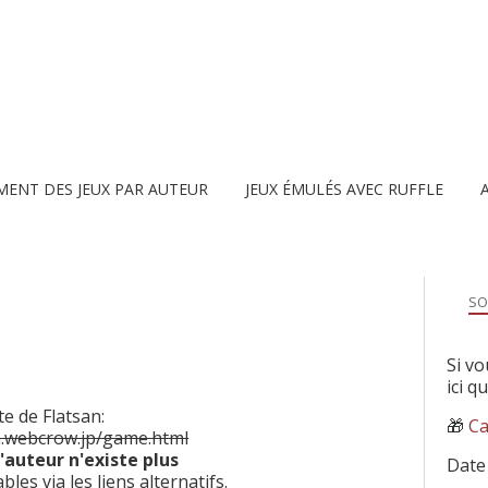
MENT DES JEUX PAR AUTEUR
JEUX ÉMULÉS AVEC RUFFLE
SO
Si vo
ici q
te de Flatsan:
🎁
Ca
an.webcrow.jp/game.html
l'auteur n'existe plus
Date
les via les liens alternatifs.