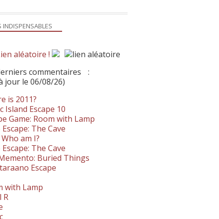
S INDISPENSABLES
ien aléatoire !
derniers commentaires
:
à jour le 06/08/26)
e is 2011?
c Island Escape 10
pe Game: Room with Lamp
 Escape: The Cave
- Who am I?
 Escape: The Cave
. Memento: Buried Things
taraano Escape
 with Lamp
l R
e
c