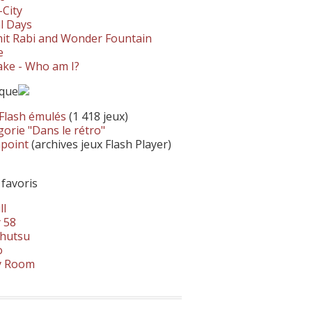
-City
l Days
it Rabi and Wonder Fountain
e
ke - Who am I?
ique
 Flash émulés
(1 418 jeux)
orie "Dans le rétro"
hpoint
(archives jeux Flash Player)
 favoris
ll
 58
hutsu
o
y Room