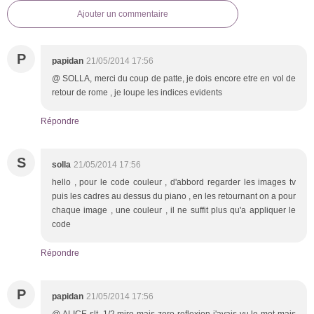
Ajouter un commentaire
P
papidan
21/05/2014 17:56
@ SOLLA, merci du coup de patte, je dois encore etre en vol de
retour de rome , je loupe les indices evidents
Répondre
S
solla
21/05/2014 17:56
hello , pour le code couleur , d'abbord regarder les images tv
puis les cadres au dessus du piano , en les retournant on a pour
chaque image , une couleur , il ne suffit plus qu'a appliquer le
code
Répondre
P
papidan
21/05/2014 17:56
@ ALICE slt, 1/2 miro mais zero reflexion j'avais vu le mot mais