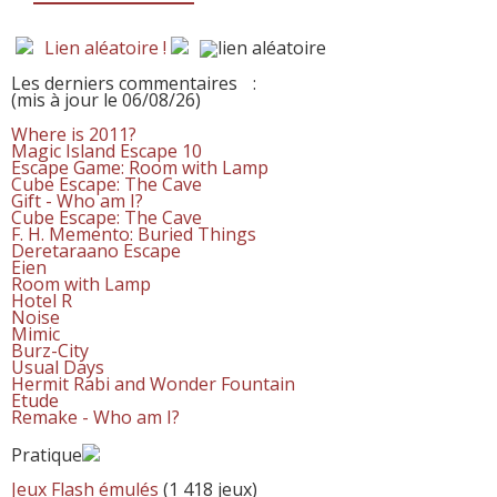
Lien aléatoire !
Les derniers commentaires
:
(mis à jour le 06/08/26)
Where is 2011?
Magic Island Escape 10
Escape Game: Room with Lamp
Cube Escape: The Cave
Gift - Who am I?
Cube Escape: The Cave
F. H. Memento: Buried Things
Deretaraano Escape
Eien
Room with Lamp
Hotel R
Noise
Mimic
Burz-City
Usual Days
Hermit Rabi and Wonder Fountain
Etude
Remake - Who am I?
Pratique
Jeux Flash émulés
(1 418 jeux)