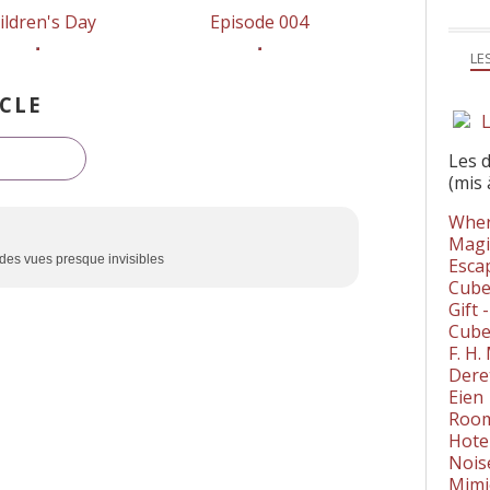
ildren's Day
Episode 004
LE
CLE
L
Les 
(mis 
Wher
Magi
a des vues presque invisibles
Esca
Cube
Gift 
Cube
F. H
Dere
Eien
Room
Hote
Nois
Mimi