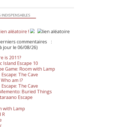
S INDISPENSABLES
ien aléatoire !
derniers commentaires
:
à jour le 06/08/26)
e is 2011?
c Island Escape 10
pe Game: Room with Lamp
 Escape: The Cave
- Who am I?
 Escape: The Cave
. Memento: Buried Things
taraano Escape
 with Lamp
l R
e
c