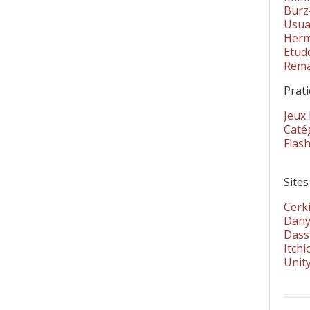
Burz
Usua
Herm
Etud
Rema
Prat
Jeux
Catég
Flas
Sites
Cerki
Dany
Dass
Itchi
Unit