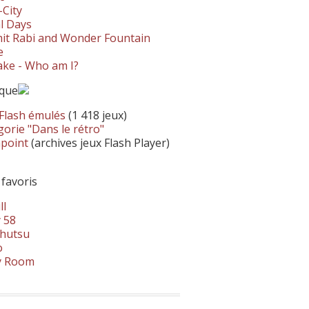
-City
l Days
it Rabi and Wonder Fountain
e
ke - Who am I?
ique
 Flash émulés
(1 418 jeux)
orie "Dans le rétro"
hpoint
(archives jeux Flash Player)
 favoris
ll
 58
hutsu
o
y Room