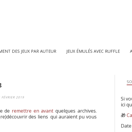
MENT DES JEUX PAR AUTEUR
JEUX ÉMULÉS AVEC RUFFLE
SO
8
6 FÉVRIER 2019
Si vo
ici q
se de
remettre en avant
quelques archives.
🎁
Ca
 (re)découvrir des liens qui auraient pu vous
Date