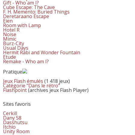
Gift - Who am I?
Cube Escape: The Cave
F. H. Memento: Buried Things
Deretaraano Escape
Eien
Room with Lamp
Hotel R
Noise
Mimic
Burz-City
Usual Days
Hermit Rabi and Wonder Fountain
Etude
Remake - Who am I?
Pratique
Jeux Flash émulés
(1 418 jeux)
Catégorie "Dans le rétro"
Flashpoint
(archives jeux Flash Player)
Sites favoris
Cerkill
Dany 58
Dasshutsu
Itchio
Unity Room