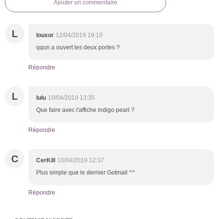
Ajouter un commentaire
L
louxor
12/04/2019 19:10
qqun a ouvert les deux portes ?
Répondre
L
lulu
10/04/2019 13:35
Que faire avec l'affiche indigo pearl ?
Répondre
C
CerKill
10/04/2019 12:37
Plus simple que le dernier Gotmail ^^
Répondre