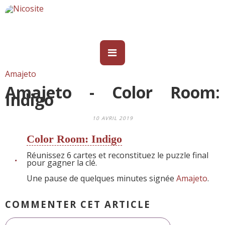
Amajeto
Amajeto - Color Room:
Indigo
10 AVRIL 2019
Color Room: Indigo
Réunissez 6 cartes et reconstituez le puzzle final
pour gagner la clé.
Une pause de quelques minutes signée
Amajeto
.
COMMENTER CET ARTICLE