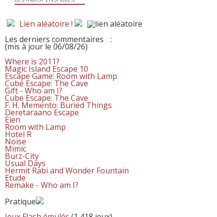
Lien aléatoire !
Les derniers commentaires
:
(mis à jour le 06/08/26)
Where is 2011?
Magic Island Escape 10
Escape Game: Room with Lamp
Cube Escape: The Cave
Gift - Who am I?
Cube Escape: The Cave
F. H. Memento: Buried Things
Deretaraano Escape
Eien
Room with Lamp
Hotel R
Noise
Mimic
Burz-City
Usual Days
Hermit Rabi and Wonder Fountain
Etude
Remake - Who am I?
Pratique
Jeux Flash émulés
(1 418 jeux)