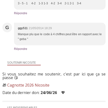
3 - 5 - 1 4-2 1-3 1-3 4-2 3-4 2-1 2-1 3-4
Répondre
G
ggy511
21/05/2014 18:29
Manque plu que le code à 4 chiffres peut être en rapport avec le
" geba "
Répondre
SOUTENIR NICOSITE
Si vous souhaitez me soutenir, c'est par ici que ça se
passe 😘
🎁
Cagnotte 2026 Nicosite
Date du dernier don:
24/06/26
💖
LES INDISPENSABLES